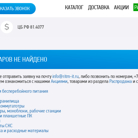
КАТАЛОГ
ДОСТАВКА
АКЦИИ
Р
КАЗАТЬ ЗВОНОК
ЦБ РФ
81.4077
АРОВ НЕ НАЙДЕНО
 отправить заявку на почту
info@ritm-it.ru
, либо позвонить по номерам; +7
ем ознакомиться с нашими
Акциями
, товарами из раздела
Распродажа
и 
и бесперебойного питания
хранилища
коммутатотры
ры, моноблоки, рабочие станции
 и планшетные ПК
ы
ты СКС
ка и расходные материалы