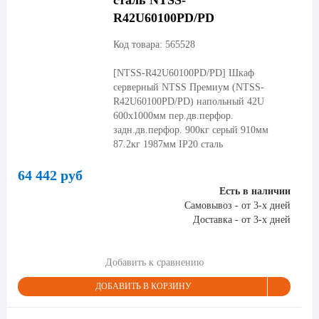
сталь NTSS-
R42U60100PD/PD
Код товара: 565528
[NTSS-R42U60100PD/PD]
Шкаф
серверный NTSS Премиум (NTSS-
R42U60100PD/PD) напольный 42U
600x1000мм пер.дв.перфор.
задн.дв.перфор. 900кг серый 910мм
87.2кг 1987мм IP20 сталь
64 442 руб
Есть в наличии
Самовывоз - от 3-х дней
Доставка - от 3-х дней
Добавить к сравнению
ДОБАВИТЬ В КОРЗИНУ