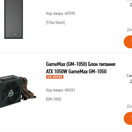
Д
Код товара: 483595
[TiTan Silent]
До
GameMax (GM-1050) Блок питания
ATX 1050W GameMax GM-1050
Сам
Д
Код товара: 484261
[GM-1050]
До