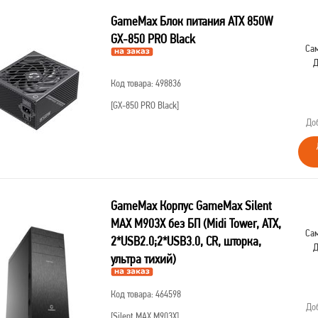
GameMax Блок питания ATX 850W
GX-850 PRO Black
Сам
Д
Код товара: 498836
[GX-850 PRO Black]
До
GameMax Корпус GameMax Silent
MAX M903X без БП (Midi Tower, ATX,
Сам
2*USB2.0;2*USB3.0, CR, шторка,
Д
ультра тихий)
Код товара: 464598
До
[Silent MAX M903X]