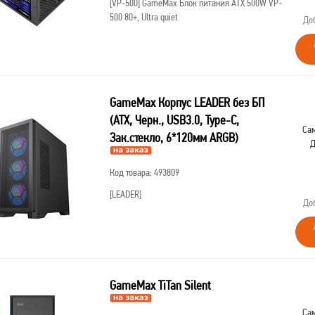
[VP-500]
GameMax Блок питания ATX 500W VP-
500 80+, Ultra quiet
До
GameMax Корпус LEADER без БП
(ATX, Черн., USB3.0, Type-C,
Сам
Зак.стекло, 6*120мм ARGB)
Д
Код товара: 493809
[LEADER]
До
GameMax TiTan Silent
Сам