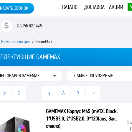
КАТАЛОГ
ДОСТАВКА
АКЦИИ
Р
КАЗАТЬ ЗВОНОК
ЦБ РФ
82.1665
/
Комплектующие
/ GameMax
ПЛЕКТУЮЩИЕ GAMEMAX
ПЫ ТОВАРОВ GAMEMAX
2
3
...
5
6
7
GAMEMAX Корпус M65 (mATX, Black,
1*USB3.0, 2*USB2.0, 3*120fans, Зак.
Сам
стекло)
Д