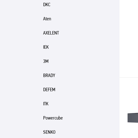
DKC
Aten
AXELENT
IEK
3M
BRADY
DEFEM
ITK
Powercube
SENKO