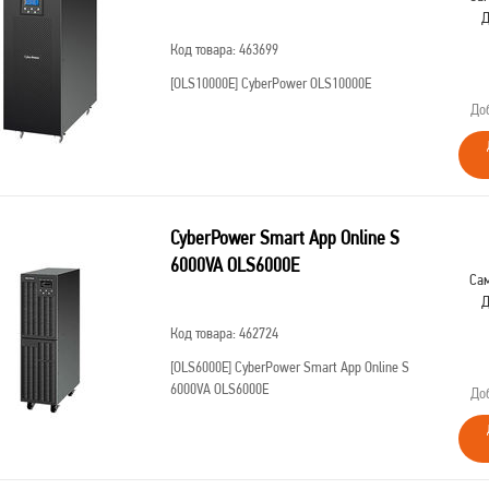
Д
Код товара: 463699
[OLS10000E]
CyberPower OLS10000E
До
CyberPower Smart App Online S
6000VA OLS6000E
Сам
Д
Код товара: 462724
[OLS6000E]
CyberPower Smart App Online S
6000VA OLS6000E
До