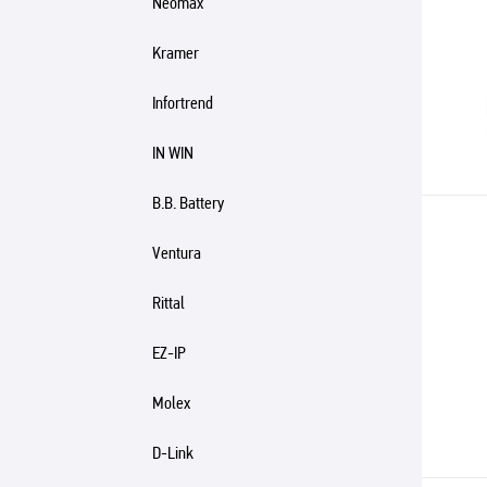
Neomax
Kramer
Infortrend
IN WIN
B.B. Battery
Ventura
Rittal
EZ-IP
Molex
D-Link