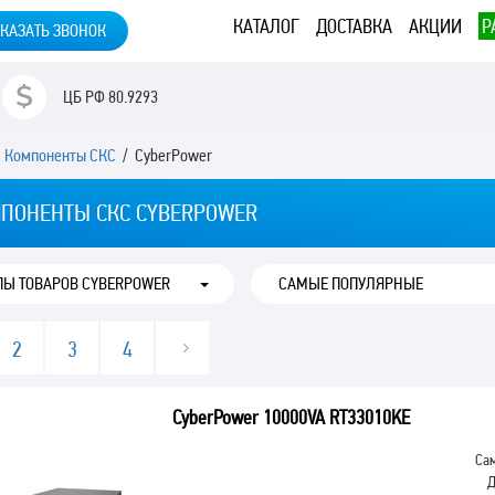
КАТАЛОГ
ДОСТАВКА
АКЦИИ
Р
КАЗАТЬ ЗВОНОК
ЦБ РФ
80.9293
/
Компоненты СКС
/ CyberPower
ПОНЕНТЫ СКС CYBERPOWER
ПЫ ТОВАРОВ CYBERPOWER
2
3
4
CyberPower 10000VA RT33010KE
Сам
Д