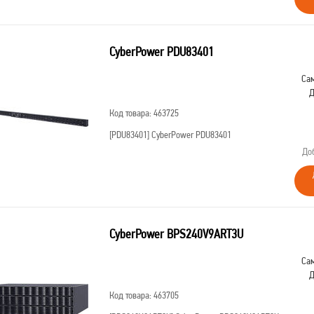
CyberPower PDU83401
Сам
Д
Код товара: 463725
[PDU83401]
CyberPower PDU83401
До
CyberPower BPS240V9ART3U
Сам
Д
Код товара: 463705