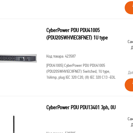
CyberPower PDU PDU41005
(PDU20SWHVIEC8FNET) 1U type
Сам
Д
Код товара: 423587
[PDU41005]
CyberPower PDU PDU41005
(PDU20SWHVIEC8FNET) Switched, 1U type,
До
16Amp, plug IEC 320 C20, (8) IEC 320 C13 -EOL
CyberPower PDU PDU13401 3ph, 0U
Сам
Д