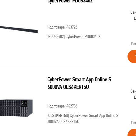
CyberPower PDU83402
Сам
Д
Код товара: 463726
[PDU83402]
CyberPower PDU83402
До
CyberPower Smart App Online S
6000VA OLS6KERT5U
Сам
Д
Код товара: 462736
[OLS6KERT5U]
CyberPower Smart App Online S
6000VA OLS6KERT5U
До