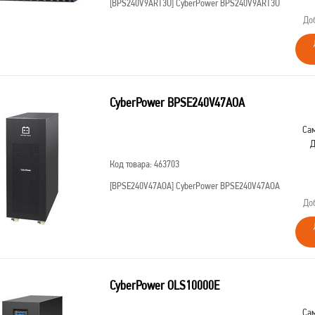
[BPS240V9ART3U]
CyberPower BPS240V9ART3U
До
CyberPower BPSE240V47AOA
Сам
Д
Код товара: 463703
[BPSE240V47AOA]
CyberPower BPSE240V47AOA
До
CyberPower OLS10000E
Сам