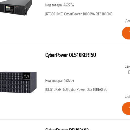
Код товара: 462734
[RT33010KE]
CyberPower 10000VA RT33010KE
До
CyberPower OLS10KERT5U
Сам
Д
Код товара: 463704
[OLS10KERT5U]
CyberPower OLS10KERT5U
До