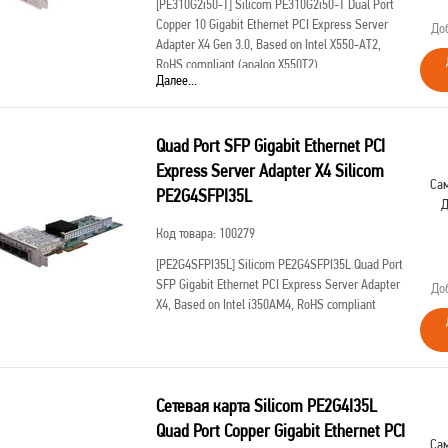
[PE310G2i50-T]
Silicom PE310G2i50-T Dual Port
Copper 10 Gigabit Ethernet PCI Express Server
До
Adapter X4 Gen 3.0, Based on Intel X550-AT2,
RoHS compliant (analog X550T2)
Далее...
Quad Port SFP Gigabit Ethernet PCI
Express Server Adapter X4 Silicom
Сам
PE2G4SFPI35L
Д
Код товара: 100279
[PE2G4SFPI35L]
Silicom PE2G4SFPI35L Quad Port
SFP Gigabit Ethernet PCI Express Server Adapter
До
X4, Based on Intel i350AM4, RoHS compliant
Сетевая карта Silicom PE2G4I35L
Quad Port Copper Gigabit Ethernet PCI
Сам