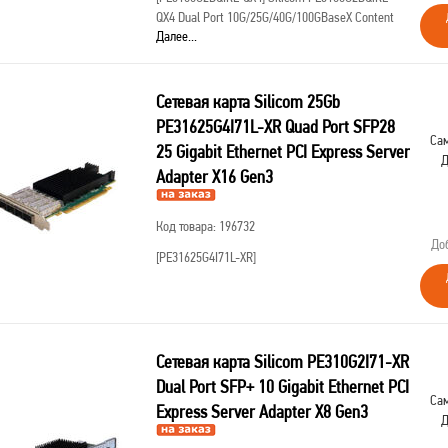
QX4 Dual Port 10G/25G/40G/100GBaseX Content
Далее...
Director (QSFP28, Intel FM10420)
Сетевая карта Silicom 25Gb
PE31625G4I71L-XR Quad Port SFP28
Сам
25 Gigabit Ethernet PCI Express Server
Д
Adapter X16 Gen3
Код товара: 196732
До
[PE31625G4I71L-XR]
Сетевая карта Silicom PE310G2I71-XR
Dual Port SFP+ 10 Gigabit Ethernet PCI
Сам
Express Server Adapter X8 Gen3
Д