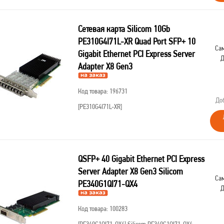
Сетевая карта Silicom 10Gb
PE310G4I71L-XR Quad Port SFP+ 10
Сам
Gigabit Ethernet PCI Express Server
Д
Adapter X8 Gen3
Код товара: 196731
До
[PE310G4I71L-XR]
QSFP+ 40 Gigabit Ethernet PCI Express
Server Adapter X8 Gen3 Silicom
Сам
PE340G1QI71-QX4
Д
Код товара: 100283