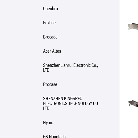
Chenbro
Foxline
Brocade
Acer Altos
ShenzhenLianrui Electronic Co.,
LTD
Procase
SHENZHEN KINGSPEC
ELECTRONICS TECHNOLOGY CO
LTD
Hynix
GS Nanotech