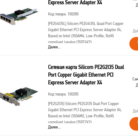
Express Server Adapter X4
Д
Код товара: 100280
[PE2G4I35L]
Silicom PE2G4I35L Quad Port Copper
Gigabit Ethernet PCI Express Server Adapter X4,
До
Based on Intel i350AM4, Low-Profile, RoHS
compliant (analog I350T4V2)
Далее...
Сетевая карта Silicom PE2G2I35 Dual
Port Copper Gigabit Ethernet PCI
Сам
Express Server Adapter X4
Д
Код товара: 100285
[PE2G2I35]
Silicom PE2G2I35 Dual Port Copper
Gigabit Ethernet PCI Express Server Adapter X4,
До
Based on Intel i350AM2, Low-Profile, RoHS
compliant (analog I350T2V2)
Далее...