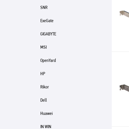
SNR
ExeGate
GIGABYTE
MSI
OpenYard
HP
Rikor
Dell
Huawei
IN WIN