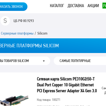
КАТАЛОГ
ДОСТАВКА
АКЦИИ
Р
КАЗАТЬ ЗВОНОК
ЦБ РФ
80.9293
/
Серверные платформы
/ Silicom
ВЕРНЫЕ ПЛАТФОРМЫ SILICOM
ПЫ ТОВАРОВ SILICOM
Сетевая карта Silicom PE310G2i50-T
Dual Port Copper 10 Gigabit Ethernet
Сам
PCI Express Server Adapter X4 Gen 3.0
Д
Код товара: 100271