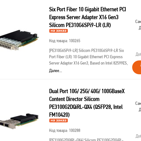
Six Port Fiber 10 Gigabit Ethernet PCI
Express Server Adapter X16 Gen3
Сам
Silicom PE310G6SPi9-LR (LR)
Д
Код товара: 100265
[PE310G6SPi9-LR]
Silicom PE310G6SPi9-LR Six
До
Port Fiber (LR) 10 Gigabit Ethernet PCI Express
Server Adapter X16 Gen3, Based on Intel 82599ES,
Standard height short add-in card, on board
Далее...
support for Fiber LR
Dual Port 10G/ 25G/ 40G/ 100GBaseX
Content Director Silicom
Сам
PE3100G2DQiRL-QX4 (QSFP28, Intel
Д
FM10420)
Код товара: 100288
До
[PE3100G2DQIRL-QX4]
Silicom PE3100G2DQiRL-