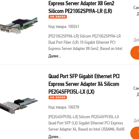
Express Server Adapter X8 Gen2
Сам
Silicom PE210G2SPI9A-LR (LR)
Д
Код товара: 100261
[PE210G2SPI9A-LR]
Silicom PE210G2SPI9A-LR
До
Dual Port Fiber (LR) 10 Gigabit Ethernet PCI
Express Server Adapter X8 Gen2, Based on Intel
82599ES, Low-profile, on board support for Fiber
Далее...
LR, RoHS compliant
Quad Port SFP Gigabit Ethernet PCI
Express Server Adapter X4 Silicom
Сам
PE2G4SFPI35L-LX (LX)
Д
Код товара: 100278
[PE2G4SFPI35L-LX]
Silicom PE2G4SFPI35L-LX
До
Quad Port SFP (LX) Gigabit Ethernet PCI Express
Server Adapter X4, Based on Intel i350AM4, RoHS
compliant
Далее...