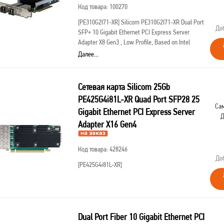
Код товара: 100270
[PE310G2I71-XR]
Silicom PE310G2I71-XR Dual Port
До
SFP+ 10 Gigabit Ethernet PCI Express Server
Adapter X8 Gen3 , Low Profile, Based on Intel
X710-AM1, Support Direct Attached Copper cable
Далее...
(analog X710-DA2)
Сетевая карта Silicom 25Gb
PE425G4i81L-XR Quad Port SFP28 25
Сам
Gigabit Ethernet PCI Express Server
Д
Adapter X16 Gen4
Код товара: 428246
До
[PE425G4i81L-XR]
Dual Port Fiber 10 Gigabit Ethernet PCI