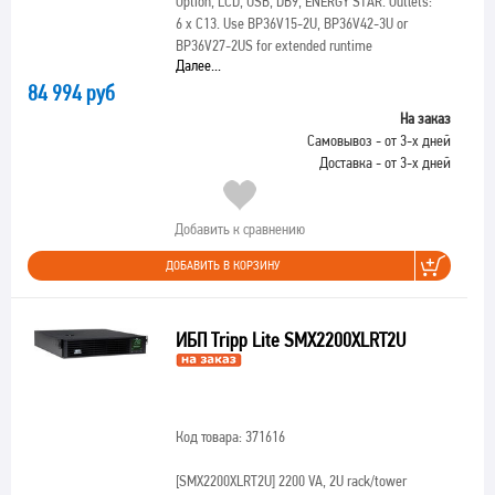
Option, LCD, USB, DB9, ENERGY STAR. Outlets:
6 x C13. Use BP36V15-2U, BP36V42-3U or
BP36V27-2US for extended runtime
Далее...
84 994 руб
На заказ
Самовывоз - от 3-х дней
Доставка - от 3-х дней
Добавить к сравнению
ДОБАВИТЬ В КОРЗИНУ
ИБП Tripp Lite SMX2200XLRT2U
Код товара: 371616
[SMX2200XLRT2U]
2200 VA, 2U rack/tower