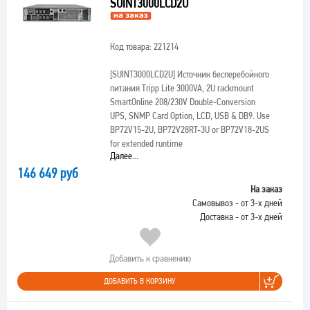
SUINT3000LCD2U
Код товара: 221214
[SUINT3000LCD2U]
Источник бесперебойного
питания Tripp Lite 3000VA, 2U rackmount
SmartOnline 208/230V Double-Conversion
UPS, SNMP Card Option, LCD, USB & DB9. Use
BP72V15-2U, BP72V28RT-3U or BP72V18-2US
for extended runtime
Далее...
146 649 руб
На заказ
Самовывоз - от 3-х дней
Доставка - от 3-х дней
Добавить к сравнению
ДОБАВИТЬ В КОРЗИНУ