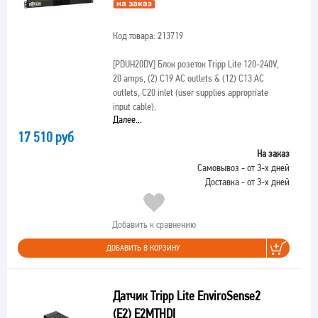
Код товара: 213719
[PDUH20DV]
Блок розеток Tripp Lite 120-240V,
20 amps, (2) C19 AC outlets & (12) C13 AC
outlets, C20 inlet (user supplies appropriate
input cable),
Далее...
17 510 руб
На заказ
Самовывоз - от 3-х дней
Доставка - от 3-х дней
Добавить к сравнению
ДОБАВИТЬ В КОРЗИНУ
Датчик Tripp Lite EnviroSense2
(E2) E2MTHDI