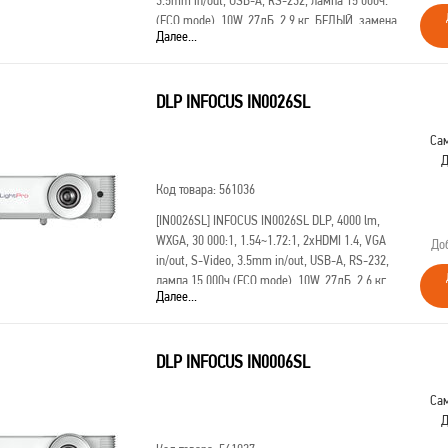
3.5mm in/out, USB-A, RS-232, лампа 15 000ч.
(ECO mode), 10W, 27дБ, 2,9 кг, БЕЛЫЙ, замена
Далее...
IN114BBST, SP224ST
DLP INFOCUS IN0026SL
Сам
Д
Код товара: 561036
[IN0026SL]
INFOCUS IN0026SL DLP, 4000 lm,
WXGA, 30 000:1, 1.54~1.72:1, 2xHDMI 1.4, VGA
До
in/out, S-Video, 3.5mm in/out, USB-A, RS-232,
лампа 15 000ч.(ECO mode), 10W, 27дБ, 2,6 кг,
Далее...
БЕЛЫЙ, замена SP226
DLP INFOCUS IN0006SL
Сам
Д