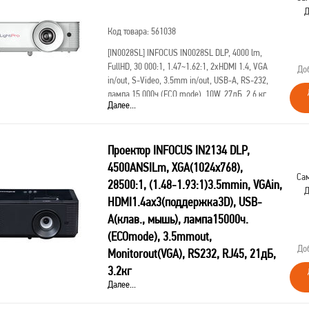
Д
Код товара: 561038
[IN0028SL]
INFOCUS IN0028SL DLP, 4000 lm,
FullHD, 30 000:1, 1.47~1.62:1, 2xHDMI 1.4, VGA
До
in/out, S-Video, 3.5mm in/out, USB-A, RS-232,
лампа 15 000ч.(ECO mode), 10W, 27дБ, 2,6 кг,
Далее...
БЕЛЫЙ, замена SP228
Проектор INFOCUS IN2134 DLP,
4500ANSILm, XGA(1024х768),
Сам
28500:1, (1.48-1.93:1)3.5mmin, VGAin,
Д
HDMI1.4aх3(поддержка3D), USB-
A(клав., мышь), лампа15000ч.
(ECOmode), 3.5mmout,
До
Monitorout(VGA), RS232, RJ45, 21дБ,
3.2кг
Далее...
Код товара: 432674