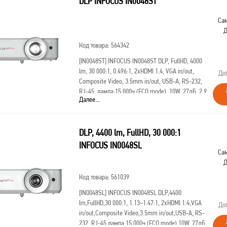
DLP INFOCUS IN0048ST
Сам
Д
Код товара: 564342
[IN0048ST]
INFOCUS IN0048ST DLP, FullHD, 4000
lm, 30 000:1, 0.496:1, 2xHDMI 1.4, VGA in/out,
До
Composite Video, 3.5mm in/out, USB-A, RS-232,
RJ-45, лампа 15 000ч.(ECO mode), 10W, 27дБ, 2,9
Далее...
кг, PJ-Link, БЕЛЫЙ
DLP, 4400 lm, FullHD, 30 000:1
INFOCUS IN0048SL
Сам
Д
Код товара: 561039
[IN0048SL]
INFOCUS IN0048SL DLP,4400
lm,FullHD,30 000:1, 1.13~1.47:1, 2xHDMI 1.4,VGA
До
in/out,Composite Video,3.5mm in/out,USB-A, RS-
232, RJ-45,лампа 15 000ч.(ECO mode),10W, 27дБ,