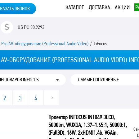
КАТАЛОГ
ДОСТАВКА
АКЦИИ
Р
КАЗАТЬ ЗВОНОК
ЦБ РФ
80.9293
/
Pro AV-оборудование (Professional Audio Video)
/ InFocus
 AV-ОБОРУДОВАНИЕ (PROFESSIONAL AUDIO VIDEO) INF
ПЫ ТОВАРОВ INFOCUS
2
3
4
Проектор INFOCUS IN1049 3LCD,
5000lm, WUXGA, 1.37~1.65:1, 50000:1,
Сам
(Full3D), 16W, 2хHDMI1.4b, VGAin,
Д