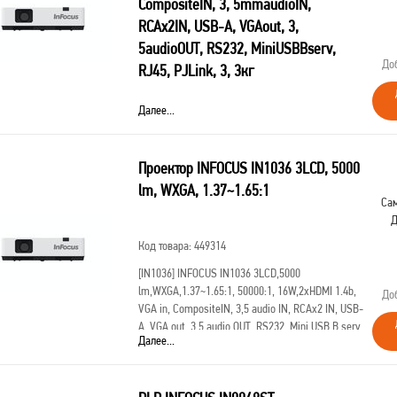
CompositeIN, 3, 5mmaudioIN,
RCAx2IN, USB-A, VGAout, 3,
5audioOUT, RS232, MiniUSBBserv,
До
RJ45, PJLink, 3, 3кг
Код товара: 432679
Далее...
[IN1049]
INFOCUS IN1049
3LCD,5000lm,WUXGA,1.37~1.65:1,50000:1,
Проектор INFOCUS IN1036 3LCD, 5000
(Full3D),16W,2хHDMI1.4b,VGAin,CompositeIN,3,5mmaudi
A,VGAout,3,5audioOUT,RS232,MiniUSBBserv,RJ45,PJLink,
lm, WXGA, 1.37~1.65:1
Сам
Д
Код товара: 449314
[IN1036]
INFOCUS IN1036 3LCD,5000
lm,WXGA,1.37~1.65:1, 50000:1, 16W,2хHDMI 1.4b,
До
VGA in, CompositeIN, 3,5 audio IN, RCAx2 IN, USB-
A, VGA out, 3,5 audio OUT, RS232, Mini USB B serv,
Далее...
RJ45, PJLink,3,3 кг