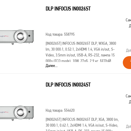
[IN2134]
INFOCUS IN2134
DLP INFOCUS IN0026ST
DLP,4500ANSILm,XGA(1024х768),28500:1,(1.48-
1.93:1)3.5mmin,VGAin,HDMI1.4aх3(поддержка3D),USB-
Сам
A(клав.,мышь),лампа15000ч.
Д
(ECOmode),3.5mmout,Monitorout(VGA),RS232,RJ45,21дБ,
Код товара: 558795
[IN0026ST]
INFOCUS IN0026ST DLP, WXGA, 3800
lm, 30 000:1, 0.52:1, 2xHDMI 1.4, VGA in/out, S-
До
Video, 3.5mm in/out, USB-A, RS-232, лампа 15
000ч.(ECO mode), 10W, 27дБ, 2,9 кг, БЕЛЫЙ,
Далее...
замена SP226ST
DLP INFOCUS IN0024ST
Сам
Д
Код товара: 554620
[IN0024ST]
INFOCUS IN0024ST DLP, XGA, 3800 lm,
30 000:1, 0.62:1, 2xHDMI 1.4, VGA in/out, S-Video,
До