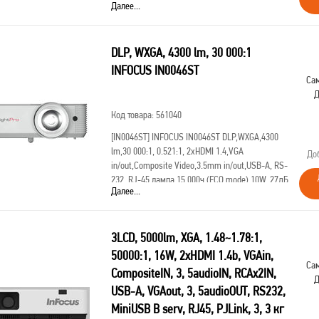
Далее...
2,9 кг,PJ-Link,БЕЛЫЙ, SP2238
DLP, WXGA, 4300 lm, 30 000:1
INFOCUS IN0046ST
Сам
Д
Код товара: 561040
[IN0046ST]
INFOCUS IN0046ST DLP,WXGA,4300
lm,30 000:1, 0.521:1, 2xHDMI 1.4,VGA
До
in/out,Composite Video,3.5mm in/out,USB-A, RS-
232, RJ-45,лампа 15 000ч.(ECO mode),10W, 27дБ,
Далее...
2,9 кг, PJ-Link, БЕЛЫЙ, замена IN0026ST
3LCD, 5000lm, XGA, 1.48~1.78:1,
50000:1, 16W, 2хHDMI 1.4b, VGAin,
Сам
CompositeIN, 3, 5audioIN, RCAx2IN,
Д
USB-A, VGAout, 3, 5audioOUT, RS232,
MiniUSB B serv, RJ45, PJLink, 3, 3 кг