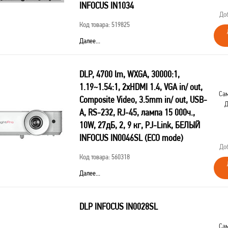
INFOCUS IN1034
До
Код товара: 519825
[IN1034]
INFOCUS IN1034
Далее...
3LCD,5000lm,XGA,1.48~1.78:1,50000:1,16W,2хHDMI
1.4b,VGAin,CompositeIN,3,5audioIN,RCAx2IN,USB-
A,VGAout,3,5audioOUT,RS232,MiniUSB B
DLP, 4700 lm, WXGA, 30000:1,
serv,RJ45,PJLink,3,3 кг
1.19~1.54:1, 2xHDMI 1.4, VGA in/ out,
Сам
Composite Video, 3.5mm in/ out, USB-
Д
A, RS-232, RJ-45, лампа 15 000ч.,
10W, 27дБ, 2, 9 кг, PJ-Link, БЕЛЫЙ
INFOCUS IN0046SL (ECO mode)
До
Код товара: 560318
[IN0046SL]
INFOCUS IN0046SL DLP,4700
Далее...
lm,WXGA,30000:1,1.19~1.54:1,2xHDMI 1.4,VGA
in/out,Composite Video,3.5mm in/out,USB-A,RS-
232,RJ-45,лампа 15 000ч.(ECO
DLP INFOCUS IN0028SL
mode),10W,27дБ,2,9 кг,PJ-Link,БЕЛЫЙ, замена
SP2236
Сам