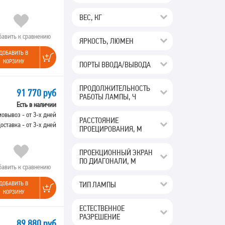
ВЕС, КГ
бавить к сравнению
ЯРКОСТЬ, ЛЮМЕН
ДОБАВИТЬ В
КОРЗИНУ
ПОРТЫ ВВОДА/ВЫВОДА
ПРОДОЛЖИТЕЛЬНОСТЬ
91 770 руб
oIN,RCAx2IN,USB-
РАБОТЫ ЛАМПЫ, Ч
3,3кг
Есть в наличии
овывоз - от 3-х дней
РАССТОЯНИЕ
оставка - от 3-х дней
ПРОЕЦИРОВАНИЯ, М
ПРОЕКЦИОННЫЙ ЭКРАН
ПО ДИАГОНАЛИ, М
бавить к сравнению
ТИП ЛАМПЫ
ДОБАВИТЬ В
КОРЗИНУ
ЕСТЕСТВЕННОЕ
РАЗРЕШЕНИЕ
89 880 руб