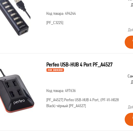
Д
Код товара: 494244
[PF_C3225]
До
Perfeo USB-HUB 4 Port PF_A4527
Сам
Д
Код товара: 497636
[PF_A4527]
Perfeo USB-HUB 4 Port, (PF-VI-H028
Black) чёрный [PF_A4527]
До