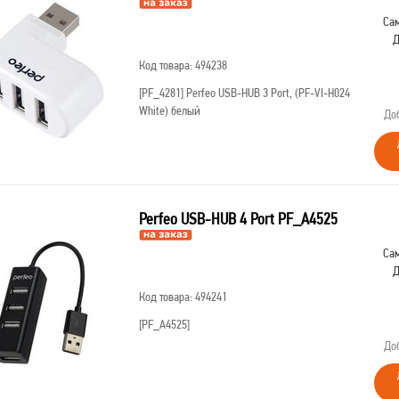
Сам
Д
Код товара: 494238
[PF_4281]
Perfeo USB-HUB 3 Port, (PF-VI-H024
White) белый
До
Perfeo USB-HUB 4 Port PF_A4525
Сам
Д
Код товара: 494241
[PF_A4525]
До