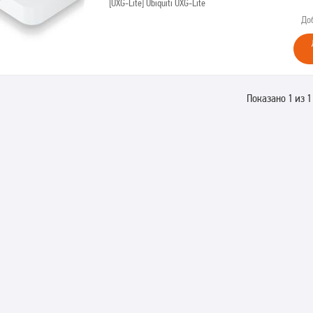
[UXG-Lite]
Ubiquiti UXG-Lite
До
Показано 1 из 1