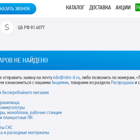
КАТАЛОГ
ДОСТАВКА
АКЦИИ
Р
КАЗАТЬ ЗВОНОК
ЦБ РФ
81.4077
АРОВ НЕ НАЙДЕНО
 отправить заявку на почту
info@ritm-it.ru
, либо позвонить по номерам; +7
ем ознакомиться с нашими
Акциями
, товарами из раздела
Распродажа
и 
и бесперебойного питания
хранилища
коммутатотры
ры, моноблоки, рабочие станции
 и планшетные ПК
ы
ты СКС
ка и расходные материалы