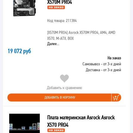
X570M PRO4
Код товара: 211384
[X570M PRO4]
Asrock X570M PRO4, AM4, AMD
X570, M-ATX, BOX
Далее...
19 072 руб
На заказ
Самовывоз - от 3-х дней
Доставка - от 3-х дней
Добавить к сравнению
ДОБАВИТЬ В КОРЗИНУ
Плата материнская Asrock Asrock
X570 PRO4