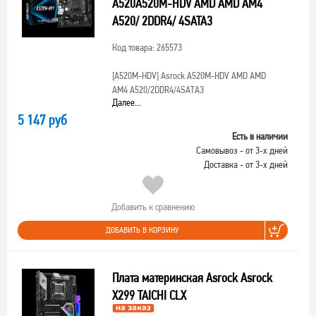
A520A520M-HDV AMD AMD AM4
A520/ 2DDR4/ 4SATA3
Код товара: 265573
[A520M-HDV]
Asrock A520M-HDV AMD AMD
AM4 A520/2DDR4/4SATA3
Далее...
5 147 руб
Есть в наличии
Самовывоз - от 3-х дней
Доставка - от 3-х дней
Добавить к сравнению
ДОБАВИТЬ В КОРЗИНУ
Плата материнская Asrock Asrock
X299 TAICHI CLX