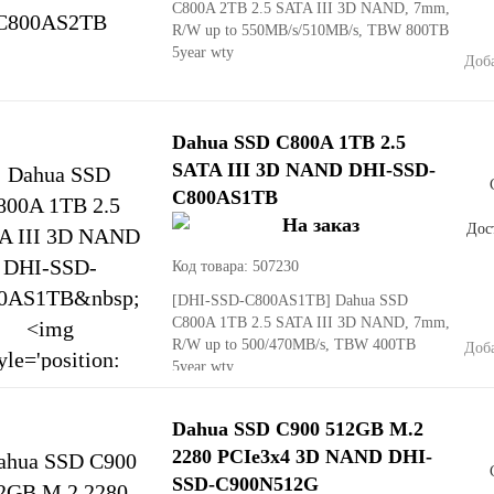
C800A 2TB 2.5 SATA III 3D NAND, 7mm,
R/W up to 550MB/s/510MB/s, TBW 800TB
5year wty
Доб
Dahua SSD C800A 1TB 2.5
SATA III 3D NAND DHI-SSD-
C800AS1TB
Дост
Код товара: 507230
[DHI-SSD-C800AS1TB]
Dahua SSD
C800A 1TB 2.5 SATA III 3D NAND, 7mm,
R/W up to 500/470MB/s, TBW 400TB
Доб
5year wty
Dahua SSD C900 512GB M.2
2280 PCIe3x4 3D NAND DHI-
SSD-C900N512G