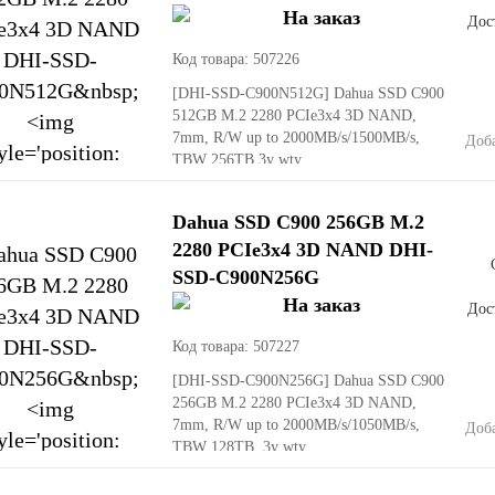
Дост
Код товара: 507226
[DHI-SSD-C900N512G]
Dahua SSD C900
512GB M.2 2280 PCIe3x4 3D NAND,
7mm, R/W up to 2000MB/s/1500MB/s,
Доб
TBW 256TB 3y wty
Dahua SSD C900 256GB M.2
2280 PCIe3x4 3D NAND DHI-
SSD-C900N256G
Дост
Код товара: 507227
[DHI-SSD-C900N256G]
Dahua SSD C900
256GB M.2 2280 PCIe3x4 3D NAND,
7mm, R/W up to 2000MB/s/1050MB/s,
Доб
TBW 128TB, 3y wty