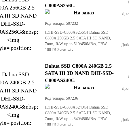
C800AS256G
Дост
Код товара: 507232
[DHI-SSD-C800AS256G]
Dahua SSD
C800A 256GB 2.5 SATA III 3D NAND,
7mm, R/W up to 510/450MB/s, TBW
Доб
100TB 3year wty
Dahua SSD C800A 240GB 2.5
SATA III 3D NAND DHI-SSD-
C800AS240G
Дост
Код товара: 507236
[DHI-SSD-C800AS240G]
Dahua SSD
C800A 240GB 2.5 SATA III 3D NAND,
7mm, R/W up to 540/450MB/s, TBW
Доб
100TB 3year wty