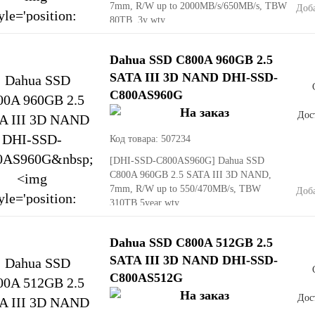
7mm, R/W up to 2000MB/s/650MB/s, TBW
Доб
80TB, 3y wty
Dahua SSD C800A 960GB 2.5
SATA III 3D NAND DHI-SSD-
C800AS960G
Дост
Код товара: 507234
[DHI-SSD-C800AS960G]
Dahua SSD
C800A 960GB 2.5 SATA III 3D NAND,
7mm, R/W up to 550/470MB/s, TBW
Доб
310TB 5year wty
Dahua SSD C800A 512GB 2.5
SATA III 3D NAND DHI-SSD-
C800AS512G
Дост