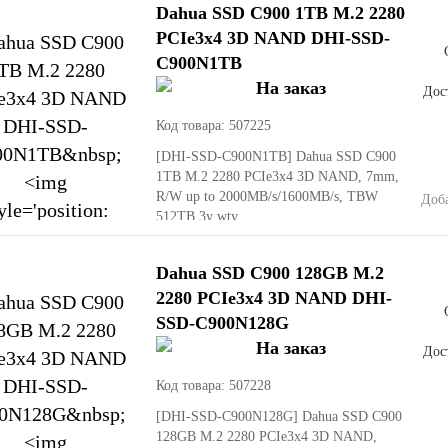
Dahua SSD C900 1TB M.2 2280
PCIe3x4 3D NAND DHI-SSD-
C900N1TB
Дост
Код товара: 507225
[DHI-SSD-C900N1TB]
Dahua SSD C900
1TB M.2 2280 PCIe3x4 3D NAND, 7mm,
R/W up to 2000MB/s/1600MB/s, TBW
Доб
512TB 3y wty
Dahua SSD C900 128GB M.2
2280 PCIe3x4 3D NAND DHI-
SSD-C900N128G
Дост
Код товара: 507228
[DHI-SSD-C900N128G]
Dahua SSD C900
128GB M.2 2280 PCIe3x4 3D NAND,