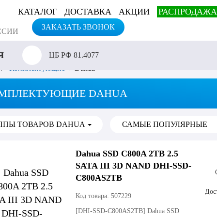
КАТАЛОГ
ДОСТАВКА
АКЦИИ
РАСПРОДАЖА
ЗАКАЗАТЬ ЗВОНОК
ССИИ
СИЯ
ЦБ РФ
81.4077
/
Комплектующие
/ Dahua
МПЛЕКТУЮЩИЕ DAHUA
ППЫ ТОВАРОВ DAHUA
Dahua SSD C800A 2TB 2.5
SATA III 3D NAND DHI-SSD-
C800AS2TB
Дост
Код товара: 507229
[DHI-SSD-C800AS2TB]
Dahua SSD