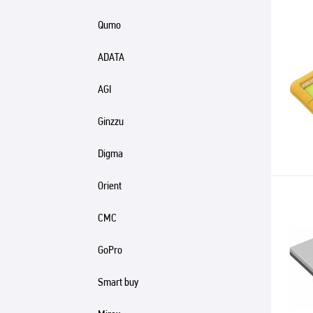
Qumo
ADATA
AGI
Ginzzu
Digma
Orient
CMC
GoPro
Smart buy