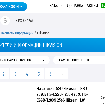
КАТАЛОГ
ДОСТАВКА
АКЦИИ
Р
КАЗАТЬ ЗВОНОК
ЦБ РФ
82.1665
/
Носители информации
/ Hikvision
ИТЕЛИ ИНФОРМАЦИИ HIKVISION
ПЫ ТОВАРОВ HIKVISION
2
3
4
5
6
Накопитель SSD Hikvision USB-C
256Gb HS-ESSD-T200N 256G HS-
Сам
ESSD-T200N 256G Hiksemi 1.8"
Д