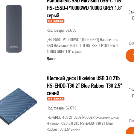
Накопитель SSD Hikvision USB-C 1TB
HS-ESSD-P1000GWD 1000G GREY 1.8"
Сам
серый
Д
Код товара: 543738
[HS-ESSD-P1000GWD 1000G GREY]
Накопитель
До
SSD Hikvision USB-C 1TB HS-ESSD-P1000GWD
1000G GREY 1.8" серый
Далее...
Жесткий диск Hikvision USB 3.0 2Tb
HS-EHDD-T30 2T Blue Rubber T30 2.5"
Сам
синий
Д
Код товара: 543718
[HS-EHDD-T30 2T BLUE RUBBER]
Жесткий диск
До
Hikvision USB 3.0 2Tb HS-EHDD-T30 2T Blue
Rubber T30 2.5" синий