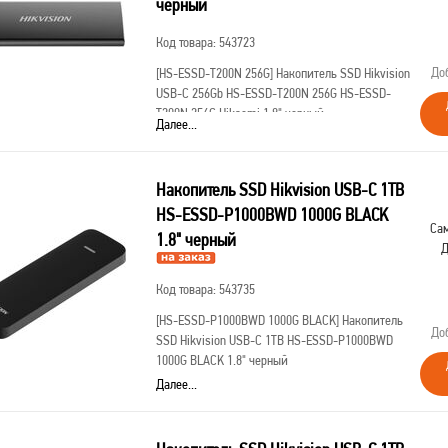
черный
Код товара: 543723
До
[HS-ESSD-T200N 256G]
Накопитель SSD Hikvision
USB-C 256Gb HS-ESSD-T200N 256G HS-ESSD-
T200N 256G Hiksemi 1.8" черный
Далее...
Накопитель SSD Hikvision USB-C 1TB
HS-ESSD-P1000BWD 1000G BLACK
Сам
1.8" черный
Д
Код товара: 543735
[HS-ESSD-P1000BWD 1000G BLACK]
Накопитель
До
SSD Hikvision USB-C 1TB HS-ESSD-P1000BWD
1000G BLACK 1.8" черный
Далее...