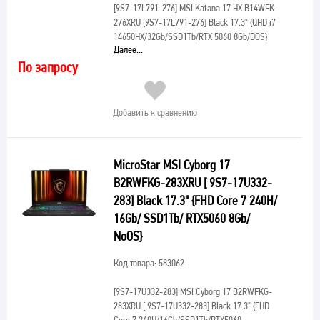
[9S7-17L791-276]
MSI Katana 17 HX B14WFK-
276XRU [9S7-17L791-276] Black 17.3" {QHD i7
14650HX/32Gb/SSD1Tb/RTX 5060 8Gb/DOS}
Далее...
По запросу
Добавить к сравнению
MicroStar MSI Cyborg 17
B2RWFKG-283XRU [ 9S7-17U332-
283] Black 17.3" {FHD Core 7 240H/
16Gb/ SSD1Tb/ RTX5060 8Gb/
NoOS}
Код товара: 583062
[9S7-17U332-283]
MSI Cyborg 17 B2RWFKG-
283XRU [ 9S7-17U332-283] Black 17.3" {FHD