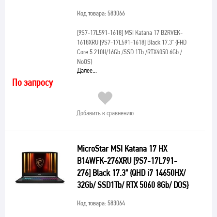
Код товара: 583066
[9S7-17L591-1618]
MSI Katana 17 B2RVEK-
1618XRU [9S7-17L591-1618] Black 17.3" {FHD
Core 5 210H/16Gb /SSD 1Tb /RTX4050 6Gb /
NoOS}
Далее...
По запросу
Добавить к сравнению
MicroStar MSI Katana 17 HX
B14WFK-276XRU [9S7-17L791-
276] Black 17.3" {QHD i7 14650HX/
32Gb/ SSD1Tb/ RTX 5060 8Gb/ DOS}
Код товара: 583064