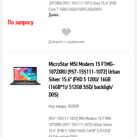
1071XRU [9S7-15S111-1071] Grey 15.6" {FHD
Core 7 150U/16Gb/SSD512Gb/DOS}
Далее...
По запросу
Добавить к сравнению
MicroStar MSI Modern 15 F1MG-
1072XRU [9S7-15S111-1072] Urban
Silver 15.6" {FHD 5 120U/ 16GB
(16GB*1)/ 512GB SSD/ backligh/
DOS}
Код товара: 583058
[9S7-15S111-1072]
MSI Modern 15 F1MG-
1072XRU [9S7-15S111-1072] Urban Silver
15.6" {FHD 5 120U/16GB (16GB*1)/512GB
SSD/backligh/DOS}