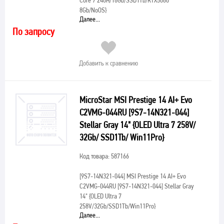
Core 7 240H/16Gb/SSD1Tb/RTX5060
8Gb/NoOS}
Далее...
По запросу
Добавить к сравнению
MicroStar MSI Prestige 14 AI+ Evo
C2VMG-044RU [9S7-14N321-044]
Stellar Gray 14" {OLED Ultra 7 258V/
32Gb/ SSD1Tb/ Win11Pro}
Код товара: 587166
[9S7-14N321-044]
MSI Prestige 14 AI+ Evo
C2VMG-044RU [9S7-14N321-044] Stellar Gray
14" {OLED Ultra 7
258V/32Gb/SSD1Tb/Win11Pro}
Далее...