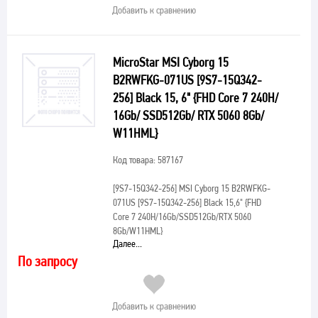
Добавить к сравнению
MicroStar MSI Cyborg 15
B2RWFKG-071US [9S7-15Q342-
256] Black 15, 6" {FHD Core 7 240H/
16Gb/ SSD512Gb/ RTX 5060 8Gb/
W11HML}
Код товара: 587167
[9S7-15Q342-256]
MSI Cyborg 15 B2RWFKG-
071US [9S7-15Q342-256] Black 15,6" {FHD
Core 7 240H/16Gb/SSD512Gb/RTX 5060
8Gb/W11HML}
Далее...
По запросу
Добавить к сравнению