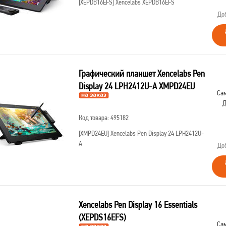
[XEPDB16EFS]
Xencelabs XEPDB16EFS
До
Графический планшет Xencelabs Pen
Display 24 LPH2412U-A XMPD24EU
Сам
Д
Код товара: 495182
[XMPD24EU]
Xencelabs Pen Display 24 LPH2412U-
A
До
Xencelabs Pen Display 16 Essentials
(XEPDS16EFS)
Сам