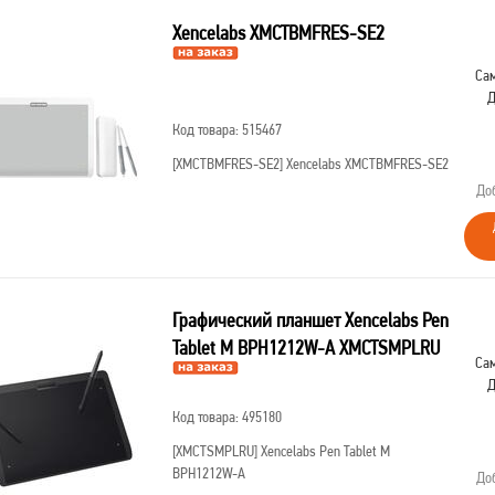
Xencelabs XMCTBMFRES-SE2
Сам
Д
Код товара: 515467
[XMCTBMFRES-SE2]
Xencelabs XMCTBMFRES-SE2
До
Графический планшет Xencelabs Pen
Tablet M BPH1212W-A XMCTSMPLRU
Сам
Д
Код товара: 495180
[XMCTSMPLRU]
Xencelabs Pen Tablet M
BPH1212W-A
До