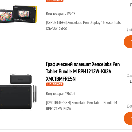
Д
Код товара: 519549
[XEPDS16EFS]
Xencelabs Pen Display 16 Essentials
(XEPDS16EFS)
До
Графический планшет Xencelabs Pen
Tablet Bundle M BPH1212W-K02A
Сам
XMCTBMFRESN
Д
Код товара: 495204
[XMCTBMFRESN]
Xencelabs Pen Tablet Bundle M
До
BPH1212W-K02A