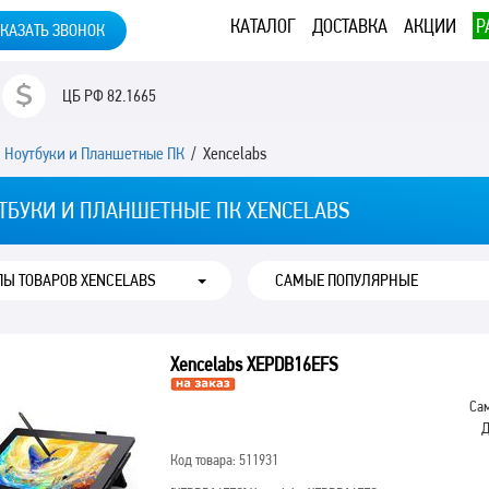
КАТАЛОГ
ДОСТАВКА
АКЦИИ
Р
КАЗАТЬ ЗВОНОК
ЦБ РФ
82.1665
/
Ноутбуки и Планшетные ПК
/ Xencelabs
ТБУКИ И ПЛАНШЕТНЫЕ ПК XENCELABS
ПЫ ТОВАРОВ XENCELABS
Xencelabs XEPDB16EFS
Сам
Д
Код товара: 511931