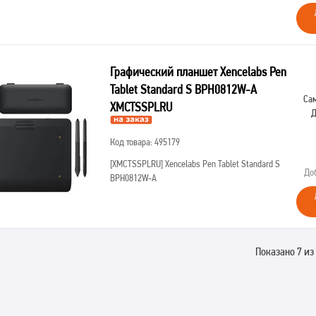
Графический планшет Xencelabs Pen
Tablet Standard S BPH0812W-A
Сам
XMCTSSPLRU
Д
Код товара: 495179
[XMCTSSPLRU]
Xencelabs Pen Tablet Standard S
До
BPH0812W-A
Показано 7 из 