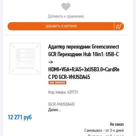
Добавить к сравнению
ДОБАВИТЬ В КОРЗИНУ
Адаптер переходник Greenconnect
GCR Переходник Hub 10in1: USB-C
->
HDMI+VGA+RJ45+3xUSB3.0+CardReader+Au
C PD GCR-VHUSDA45
Код товара: 429731
[GCR-VHUSDA45]
Далее...
12 271 руб
На заказ
Самовывоз - от 3-х дней