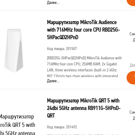
Код товара: 487214
Далее...
[CubeG-5ac60ay-SA]
MikroTik CubeSA 60Pro ac
(60Ghz antenna, 802.11ay wireless and 5GHz
Маршрутизатор MikroTik Audience
802.11ac backup, 4 core x 716MHz CPU, 256MB
RAM, 1 x Gigabit LAN port, RouterOS L4, POE, PSU)
with 716MHz four core CPU RBD25G-
for use as an AP in Point-to-Multipoin
Сам
5HPacQD2HPnD
Д
Код товара: 201507
[RBD25G-5HPacQD2HPnD]
MikroTik Audience with
716MHz four core CPU, 256MB RAM, 2x Gigabit
До
LAN, three wireless interfaces (built-in 2.4Ghz
802.11b/g/n two chain wireless with integrated
Далее...
antennas, built-in 5Ghz 802.11ac four
Маршрутизатор MikroTik QRT 5 with
24dbi 5GHz antenna RB911G-5HPnD-
Сам
QRT
Д
Код товара: 201492