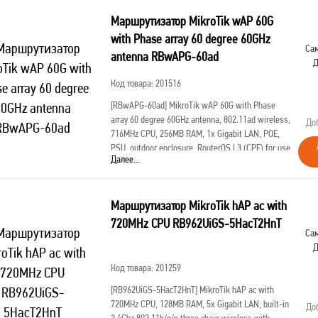
Маршрутизатор MikroTik wAP 60G
with Phase array 60 degree 60GHz
Сам
antenna RBwAPG-60ad
Д
Код товара: 201516
[RBwAPG-60ad]
MikroTik wAP 60G with Phase
array 60 degree 60GHz antenna, 802.11ad wireless,
До
716MHz CPU, 256MB RAM, 1x Gigabit LAN, POE,
PSU, outdoor enclosure, RouterOS L3 (CPE) for use
Далее...
as CPE in Point -to-Multipoi
Маршрутизатор MikroTik hAP ac with
720MHz CPU RB962UiGS-5HacT2HnT
Сам
Д
Код товара: 201259
[RB962UiGS-5HacT2HnT]
MikroTik hAP ac with
720MHz CPU, 128MB RAM, 5x Gigabit LAN, built-in
До