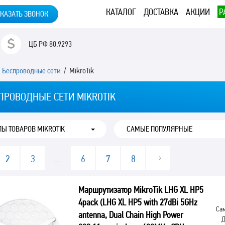
КАТАЛОГ
ДОСТАВКА
АКЦИИ
Р
КАЗАТЬ ЗВОНОК
ЦБ РФ
80.9293
/
Беспроводные сети
/ MikroTik
ПРОВОДНЫЕ СЕТИ MIKROTIK
ПЫ ТОВАРОВ MIKROTIK
2
3
...
6
7
8
Маршрутизатор MikroTik LHG XL HP5
4pack (LHG XL HP5 with 27dBi 5GHz
Сам
antenna, Dual Chain High Power
Д