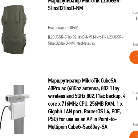
Маршрутизатор MikroTik L23UGSR-
5HaxD2HaxD-NM
Сам
Д
Код товара: 518404
[L23UGSR-5HaxD2HaxD-NM]
MikroTik L23UGSR-
5HaxD2HaxD-NM, NetMetal ax
До
Маршрутизатор MikroTik CubeSA
60Pro ac (60Ghz antenna, 802.11ay
Сам
wireless and 5GHz 802.11ac backup, 4
Д
core x 716MHz CPU, 256MB RAM, 1 x
Gigabit LAN port, RouterOS L4, POE,
PSU) for use as an AP in Point-to-
До
Multipoin CubeG-5ac60ay-SA