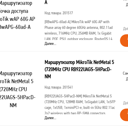
A
Д
Код товара: 201517
[RBwAPG-60ad-A]
MikroTik wAP 60G AP with
Phase array 60 degree 60GHz antenna, 802.11ad
До
wireless, 716MHz CPU, 256MB RAM, 1x Gigabit
LAN, POE, PSU, outdoor enclosure, RouterOS L4
Далее...
(AP)
Маршрутизатор MikroTik NetMetal 5
(720MHz CPU RB922UAGS-5HPacD-
Сам
NM
Д
Код товара: 201541
[RB922UAGS-5HPacD-NM]
MikroTik NetMetal 5
(720MHz CPU, 128MB RAM, 1xGigabit LAN, 1xSFP
До
cage, 1xUSB, 1xminiPCI-e, built-in 5Ghz 802.11ac
2x2 wireless with two RP-SMA connectors,
Далее...
RouterOS L4, outdoor enclosure, POE, PSU, pol