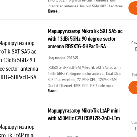
2.4Ghz 802.11b/g/n three chain wireless with
integrated antennas, built-in 5Ghz 802.11ac three
Далее...
chain wireless with integrated ante
Маршрутизатор MikroTik SXT SA5 ac
with 13dBi 5GHz 90 degree sector
Сам
antenna RBSXTG-5HPacD-SA
Д
Код товара: 201545
[RBSXTG-5HPacD-SA]
MikroTik SXT SA5 ac with
13dBi 5GHz 90 degree sector antenna, Dual Chain
До
802.11ac wireless, 720MHz CPU, 128MB RAM,
Gigabit Ethernet, USB, POE, PSU, pole mount,
Далее...
RouterOS L4
Маршрутизатор MikroTik LtAP mini
with 650MHz CPU RB912R-2nD-LTm
Сам
Д