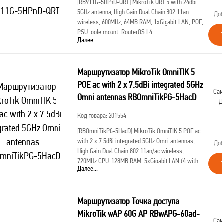
[RB911G-5HPnD-QRT]
MikroTik QRT 5 with 24dbi
5GHz antenna, High Gain Dual Chain 802.11an
До
wireless, 600MHz, 64MB RAM, 1xGigabit LAN, POE,
PSU, pole mount, RouterOS L4
Далее...
Маршрутизатор MikroTik OmniTIK 5
POE ac with 2 x 7.5dBi integrated 5GHz
Сам
Omni antennas RBOmniTikPG-5HacD
Д
Код товара: 201554
[RBOmniTikPG-5HacD]
MikroTik OmniTIK 5 POE ac
with 2 x 7.5dBi integrated 5GHz Omni antennas,
До
High Gain Dual Chain 802.11an/ac wireless,
720MHz CPU, 128MB RAM, 5xGigabit LAN (4 with
Далее...
POE -OUT), POE, PSU, pole mount, Router
Маршрутизатор Точка доступа
MikroTik wAP 60G AP RBwAPG-60ad-
Сам