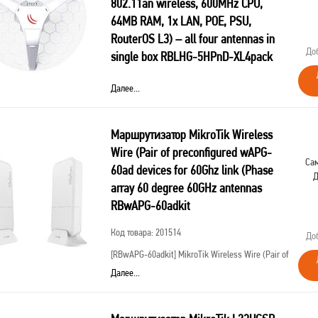
802.11an wireless, 600MHz CPU,
64MB RAM, 1x LAN, POE, PSU,
RouterOS L3) – all four antennas in
До
single box RBLHG-5HPnD-XL4pack
Код товара: 201500
Далее...
[RBLHG-5HPnD-XL4pack]
MikroTik LHG XL HP5
4pack (LHG XL HP5 with 27dBi 5GHz antenna, Dual
Маршрутизатор MikroTik Wireless
Chain High Power 802.11an wireless, 600MHz CPU,
64MB RAM, 1x LAN, POE, PSU, RouterOS L3) – all
Wire (Pair of preconfigured wAPG-
four antennas in single box
Сам
60ad devices for 60Ghz link (Phase
Д
array 60 degree 60GHz antennas
RBwAPG-60adkit
Код товара: 201514
До
[RBwAPG-60adkit]
MikroTik Wireless Wire (Pair of
preconfigured wAPG-60ad devices for 60Ghz link
Далее...
(Phase array 60 degree 60GHz antennas, 802.11ad
wireless, four core 716MHz CPU, 256MB RAM, 1x
Gigabit LAN, RouterOS L3, P