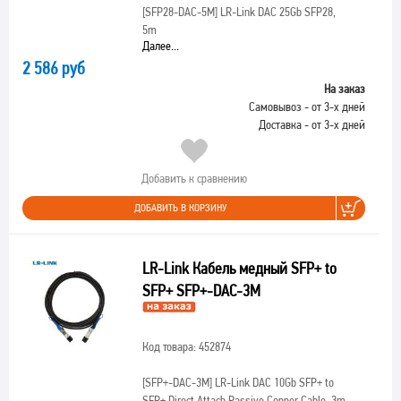
[SFP28-DAC-5M]
LR-Link DAC 25Gb SFP28,
5m
Далее...
2 586 руб
На заказ
Самовывоз - от 3-х дней
Доставка - от 3-х дней
Добавить к сравнению
ДОБАВИТЬ В КОРЗИНУ
LR-Link Кабель медный SFP+ to
SFP+ SFP+-DAC-3M
Код товара: 452874
[SFP+-DAC-3M]
LR-Link DAC 10Gb SFP+ to
SFP+ Direct Attach Passive Copper Cable, 3m