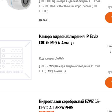
[H3C COLOR]
Камера видеонаблюдения IP Ezviz
CS-H3C Wi-Fi 2.8-2.8мм цв. корп.:белый (H3C
До
COLOR)
Далее...
Камера видеонаблюдения IP Ezviz
C8C (5 MP) 4-4мм цв.
Сам
Д
Код товара: 559895
[C8C (5 MP)]
Камера видеонаблюдения IP Ezviz
C8C (5 MP) 4-4мм цв.
До
Видеоглазок серебристый EZVIZ CS-
DP2C-A0-6E2WPFBS
Сам