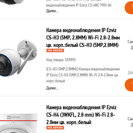
видеонаблюдения IP Ezviz CS-H8C PRO 4К
Далее...
(8МР,4MM) Wi-Fi 4-4мм цв. корп.:белый
Камера видеонаблюдения IP Ezviz
CS-H3 (5MP, 2.8MM) Wi-Fi 2.8-2.8мм
Сам
цв. корп.:белый CS-H3 (5MP,2.8MM)
Д
Код товара: 559892
[CS-H3 (5MP,2.8MM)]
Камера видеонаблюдения
До
IP Ezviz CS-H3 (5MP,2.8MM) Wi-Fi 2.8-2.8мм цв.
корп.:белый
Далее...
Камера видеонаблюдения IP Ezviz
CS-H4 (3WKFL, 2.8 mm) Wi-Fi 2.8-
Сам
2.8мм цв. корп.:белый
Д