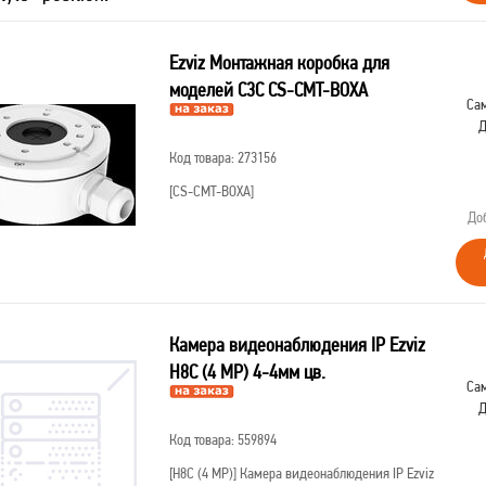
Ezviz Монтажная коробка для
моделей С3С CS-CMT-BOXA
Сам
Д
Код товара: 273156
[CS-CMT-BOXA]
До
Камера видеонаблюдения IP Ezviz
H8C (4 MP) 4-4мм цв.
Сам
Д
Код товара: 559894
[H8C (4 MP)]
Камера видеонаблюдения IP Ezviz