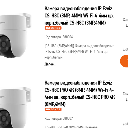
Камера видеонаблюдения IP Ezviz
CS-H8C (3МР, 4MM) Wi-Fi 4-4мм цв.
Сам
корп.:белый CS-H8C (3МР,4MM)
Д
Код товара: 580006
[CS-H8C (3МР,4MM)]
Камера видеонаблюдения
До
IP Ezviz CS-H8C (3МР,4MM) Wi-Fi 4-4мм цв.
корп.:белый
Далее...
Камера видеонаблюдения IP Ezviz
CS-H8C PRO 4К (8МР, 4MM) Wi-Fi 4-
Сам
4мм цв. корп.:белый CS-H8C PRO 4К
Д
(8МР,4MM)
Код товара: 580007
До
[CS-H8C PRO 4К (8МР,4MM)]
Камера