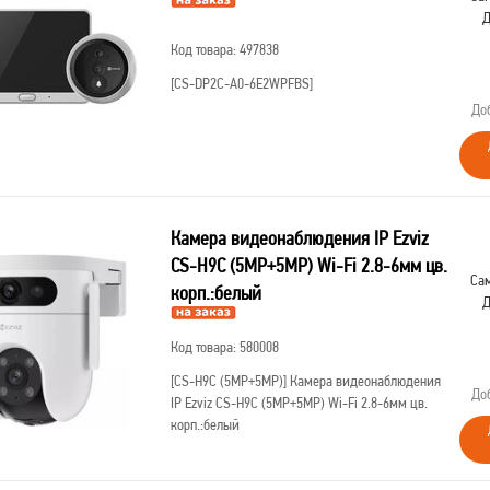
Д
Код товара: 497838
[CS-DP2C-A0-6E2WPFBS]
До
Камера видеонаблюдения IP Ezviz
CS-H9C (5МР+5МР) Wi-Fi 2.8-6мм цв.
Сам
корп.:белый
Д
Код товара: 580008
[CS-H9C (5МР+5МР)]
Камера видеонаблюдения
До
IP Ezviz CS-H9C (5МР+5МР) Wi-Fi 2.8-6мм цв.
корп.:белый