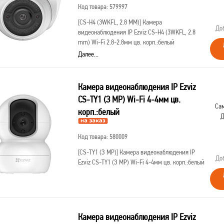
Код товара: 579997
[CS-H4 (3WKFL, 2.8 MM)]
Камера
До
видеонаблюдения IP Ezviz CS-H4 (3WKFL, 2.8
mm) Wi-Fi 2.8-2.8мм цв. корп.:белый
Далее...
Камера видеонаблюдения IP Ezviz
CS-TY1 (З МР) Wi-Fi 4-4мм цв.
Сам
корп.:белый
Д
Код товара: 580009
[CS-TY1 (З МР)]
Камера видеонаблюдения IP
До
Ezviz CS-TY1 (З МР) Wi-Fi 4-4мм цв. корп.:белый
Камера видеонаблюдения IP Ezviz