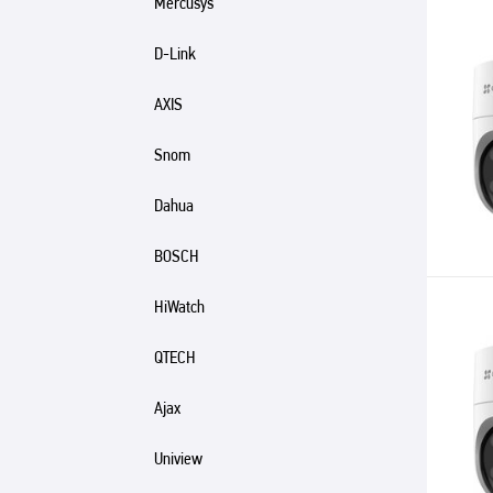
Mercusys
D-Link
AXIS
Snom
Dahua
BOSCH
HiWatch
QTECH
Ajax
Uniview