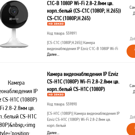
C1C-B 1080P Wi-Fi 2.8-2.8мм цв.
Сам
корп.:белый (CS-C1C (1080P, H.265))
Д
CS-C1C (1080P,H.265)
Код товара: 559891
До
[CS-C1C (1080P,H.265)]
Камера
видеонаблюдения IP Ezviz C1C-B 1080P Wi-Fi
Далее...
2.8-2.8мм цв. корп.:белый (CS-C1C
(1080P,H.265))
Камера видеонаблюдения IP Ezviz
CS-H1C (1080P) Wi-Fi 2.8-2.8мм цв.
Сам
корп.:белый CS-H1C (1080P)
Д
Код товара: 559890
[CS-H1C (1080P)]
Камера видеонаблюдения IP
До
Ezviz CS-H1C (1080P) Wi-Fi 2.8-2.8мм цв.
корп.:белый
Далее...