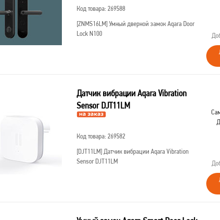
Код товара: 269588
[ZNMS16LM]
Умный дверной замок Aqara Door
Lock N100
До
Датчик вибрации Aqara Vibration
Sensor DJT11LM
Сам
Д
Код товара: 269582
[DJT11LM]
Датчик вибрации Aqara Vibration
Sensor DJT11LM
До