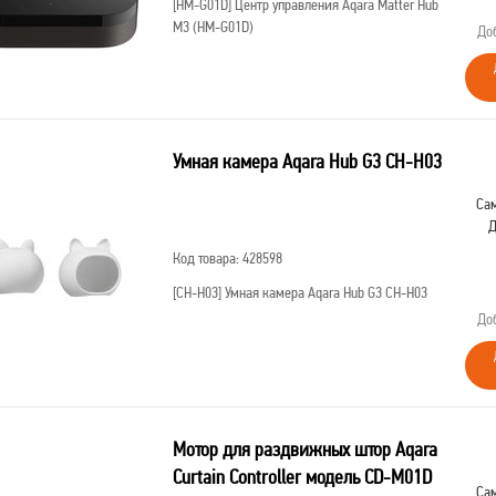
[HM-G01D]
Центр управления Aqara Matter Hub
M3 (HM-G01D)
До
Умная камера Aqara Hub G3 CH-H03
Сам
Д
Код товара: 428598
[CH-H03]
Умная камера Aqara Hub G3 CH-H03
До
Мотор для раздвижных штор Aqara
Curtain Controller модель CD-M01D
Сам