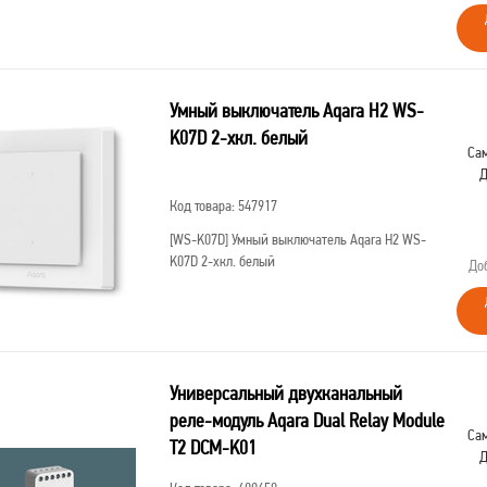
Умный выключатель Aqara H2 WS-
K07D 2-хкл. белый
Сам
Д
Код товара: 547917
[WS-K07D]
Умный выключатель Aqara H2 WS-
K07D 2-хкл. белый
До
Универсальный двухканальный
реле-модуль Aqara Dual Relay Module
Сам
T2 DCM-K01
Д