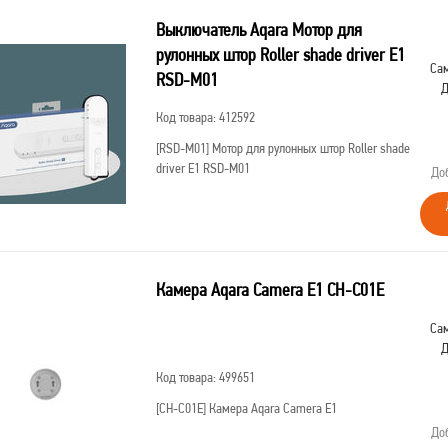
Выключатель Aqara Мотор для
рулонных штор Roller shade driver E1
Сам
RSD-M01
Д
Код товара: 412592
[RSD-M01]
Мотор для рулонных штор Roller shade
driver E1 RSD-M01
До
Камера Aqara Camera E1 CH-C01E
Сам
Д
Код товара: 499651
[CH-C01E]
Камера Aqara Camera E1
До