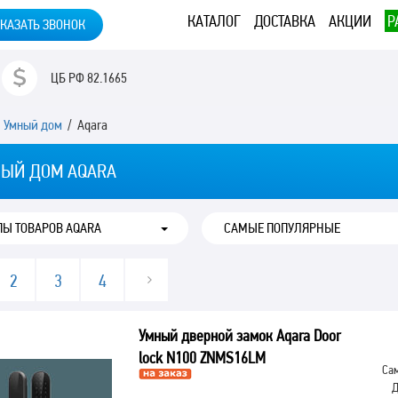
КАТАЛОГ
ДОСТАВКА
АКЦИИ
Р
КАЗАТЬ ЗВОНОК
ЦБ РФ
82.1665
/
Умный дом
/ Aqara
ЫЙ ДОМ AQARA
ПЫ ТОВАРОВ AQARA
2
3
4
Умный дверной замок Aqara Door
lock N100 ZNMS16LM
Сам
Д