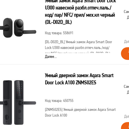
Умный замок Aqara Smart Door Lock
U300 навесной разбл.отпеч.паль./
Сам
код/ пар/ NFC/ прил/ мех.кл черный
Д
(DL-D02D_BL)
Код товара: 558691
До
[DL-D02D_BL]
Умный замок Aqara Smart Door
Lock U300 навесной разбл.отпеч.паль./код/
пар/NFC/прил/мех.кл черный (DL-D02D_BL)
Далее...
Умный дверной замок Aqara Smart
Door Lock A100 ZNMS02ES
Сам
Д
Код товара: 450755
[ZNMS02ES]
Умный дверной замок Aqara Smart
Door Lock A100
До