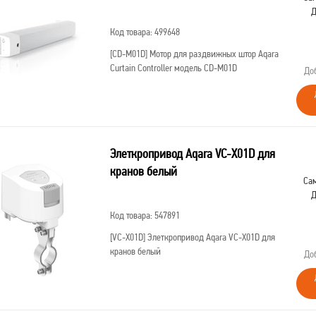
Д
Код товара: 499648
[CD-M01D]
Мотор для раздвижных штор Aqara
Curtain Controller модель CD-M01D
До
Элеткропривод Aqara VC-X01D для
кранов белый
Сам
Д
Код товара: 547891
[VC-X01D]
Элеткропривод Aqara VC-X01D для
кранов белый
До