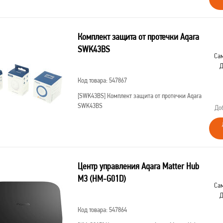
Комплект защита от протечки Aqara
SWK43BS
Сам
Д
Код товара: 547867
[SWK43BS]
Комплект защита от протечки Aqara
SWK43BS
До
Центр управления Aqara Matter Hub
M3 (HM-G01D)
Сам
Д
Код товара: 547864