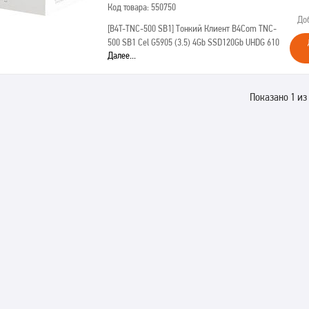
Код товара: 550750
До
[B4T-TNC-500 SB1]
Тонкий Клиент B4Com TNC-
500 SB1 Cel G5905 (3.5) 4Gb SSD120Gb UHDG 610
Далее...
без ОС GbitEth (RUS) (B4T-TNC-500 SB1)
Показано 1 из 