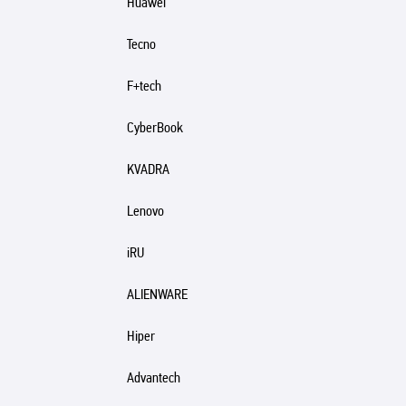
Huawei
Tecno
F+tech
CyberBook
KVADRA
Lenovo
iRU
ALIENWARE
Hiper
Advantech