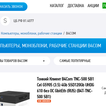
КАТАЛОГ
ДОСТАВКА
АКЦИИ
Р
КАЗАТЬ ЗВОНОК
ЦБ РФ
81.4077
/
Компьютеры, моноблоки, рабочие станции
/ B4COM
ПЬЮТЕРЫ, МОНОБЛОКИ, РАБОЧИЕ СТАНЦИИ B4COM
ПЫ ТОВАРОВ B4COM
Тонкий Клиент B4Com TNC-500 SB1
Cel G5905 (3.5) 4Gb SSD120Gb UHDG
Сам
610 без ОС GbitEth (RUS) (B4T-TNC-
Д
500 SB1)