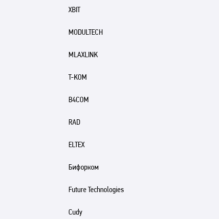
XBIT
MODULTECH
MLAXLINK
T-KOM
B4COM
RAD
ELTEX
Бифорком
Future Technologies
Cudy