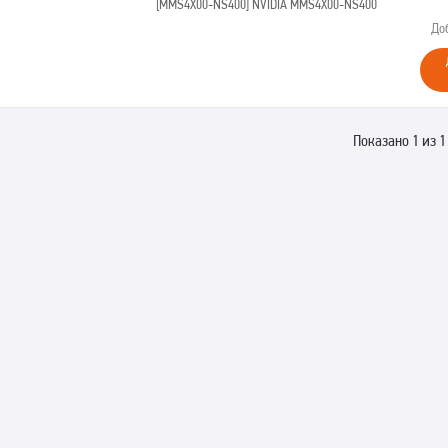
[MMS4X00-NS400]
NVIDIA MMS4X00-NS400
До
Показано 1 из 1