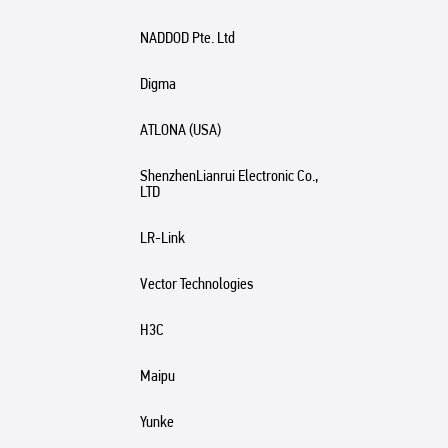
NADDOD Pte. Ltd
Digma
ATLONA (USA)
ShenzhenLianrui Electronic Co.,
LTD
LR-Link
Vector Technologies
H3C
Maipu
Yunke