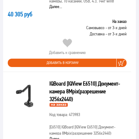
камеры, 10 касаний, USB, 4:3, 14кг win8
Далее...
40 305 руб
На заказ
Самовывоз - от 3-х дней
Доставка - от 3-х дней
Добавить к сравнению
ДОБАВИТЬ В КОРЗИНУ
IQBoard [IQView E6510] Документ-
камера 8Mpix(разрешение
3256х2440)
Код товара: 473983
[E6510]
IQBoard [IQView E6510] Документ-
камера 8Mpix(разрешение 3256х2440)
Далее...