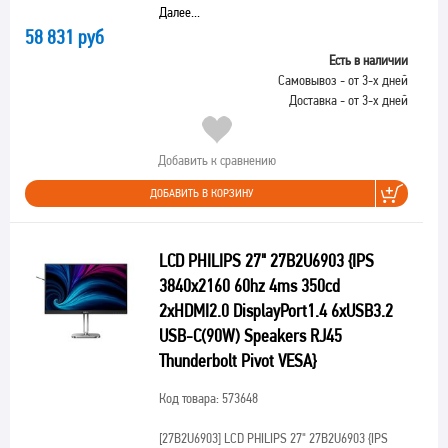
Далее...
58 831 руб
Есть в наличии
Самовывоз - от 3-х дней
Доставка - от 3-х дней
Добавить к сравнению
ДОБАВИТЬ В КОРЗИНУ
LCD PHILIPS 27" 27B2U6903 {IPS
3840x2160 60hz 4ms 350cd
2xHDMI2.0 DisplayPort1.4 6xUSB3.2
USB-C(90W) Speakers RJ45
Thunderbolt Pivot VESA}
Код товара: 573648
[27B2U6903]
LCD PHILIPS 27" 27B2U6903 {IPS