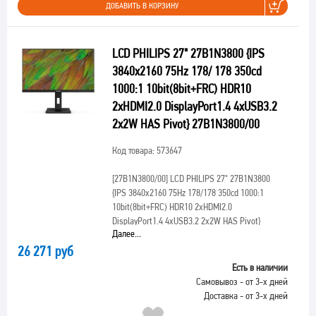
ДОБАВИТЬ В КОРЗИНУ
LCD PHILIPS 27" 27B1N3800 {IPS
3840x2160 75Hz 178/ 178 350cd
1000:1 10bit(8bit+FRC) HDR10
2xHDMI2.0 DisplayPort1.4 4xUSB3.2
2x2W HAS Pivot} 27B1N3800/00
Код товара: 573647
[27B1N3800/00]
LCD PHILIPS 27" 27B1N3800
{IPS 3840x2160 75Hz 178/178 350cd 1000:1
10bit(8bit+FRC) HDR10 2xHDMI2.0
DisplayPort1.4 4xUSB3.2 2x2W HAS Pivot}
Далее...
26 271 руб
Есть в наличии
Самовывоз - от 3-х дней
Доставка - от 3-х дней