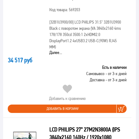
Код товара: 569203
[32B1U3900/00]
LCD PHILIPS 31.5" 32B1U3900
Black с поворотом экрана {VA 3840x2160 4ms
178/178 350cd 3500:1 2xHDMI2.0
DisplayPort1.2 4xUSB3.2 USB-C(90W) RJ45
MM}
Далее...
34 517 руб
Есть в наличии
Самовывоз - от 3-х дней
Доставка - от 3-х дней
Добавить к сравнению
ДОБАВИТЬ В КОРЗИНУ
LCD PHILIPS 27" 27M2N3800A {IPS
3840x2160 160Hz / 1920x1080