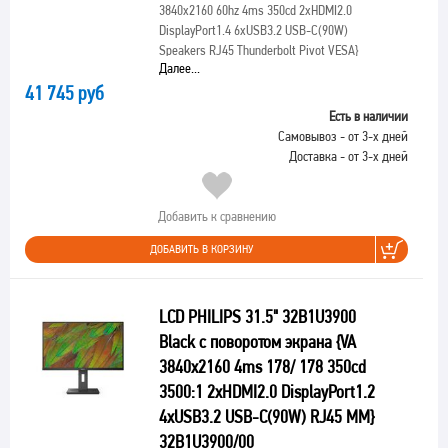
3840x2160 60hz 4ms 350cd 2xHDMI2.0
DisplayPort1.4 6xUSB3.2 USB-C(90W)
Speakers RJ45 Thunderbolt Pivot VESA}
Далее...
41 745 руб
Есть в наличии
Самовывоз - от 3-х дней
Доставка - от 3-х дней
Добавить к сравнению
ДОБАВИТЬ В КОРЗИНУ
LCD PHILIPS 31.5" 32B1U3900
Black с поворотом экрана {VA
3840x2160 4ms 178/ 178 350cd
3500:1 2xHDMI2.0 DisplayPort1.2
4xUSB3.2 USB-C(90W) RJ45 MM}
32B1U3900/00