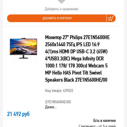
Добавить к сравнению
ДОБАВИТЬ В КОРЗИНУ
Монитор 27" Philips 27E1N5600HE
2560x1440 75Гц IPS LED 16:9
4(1)ms HDMI DP USB-C 3.2 (65W)
4*USB3.3(BC) Mega Infinity DCR
1000:1 178/ 178 300cd Webcam 5
MP Hello HAS Pivot Tilt Swivel
Speakers Black 27E1N5600HE/00
Код товара: 439022
[27E1N5600HE/00]
Далее...
21 492 руб
Есть в наличии
Самовывоз - от 3-х дней