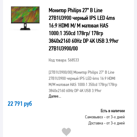
Монитор Philips 27" B Line
27B1U3900 черный IPS LED 4ms
16:9 HDMI M/ M матовая HAS
1000:1 350cd 178гр/ 178гр
3840x2160 60Hz DP 4K USB 3.99кг
27B1U3900/00
Код товара: 568533
[27B1U3900/00]
Монитор Philips 27" B Line
27B1U3900 черный IPS LED 4ms 16:9 HDMI
M/M матовая HAS 1000:1 350cd 178гр/178гр
3840x2160 60Hz DP 4K USB 3.99кг
Далее...
22 791 руб
Есть в наличии
Самовывоз - от 3-х дней
Доставка - от 3-х дней