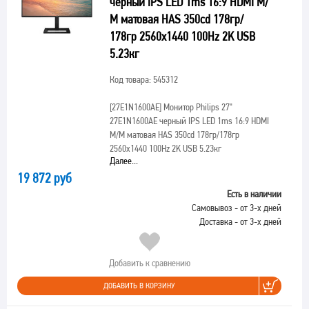
черный IPS LED 1ms 16:9 HDMI M/
M матовая HAS 350cd 178гр/
178гр 2560x1440 100Hz 2K USB
5.23кг
Код товара: 545312
[27E1N1600AE]
Монитор Philips 27"
27E1N1600AE черный IPS LED 1ms 16:9 HDMI
M/M матовая HAS 350cd 178гр/178гр
2560x1440 100Hz 2K USB 5.23кг
Далее...
19 872 руб
Есть в наличии
Самовывоз - от 3-х дней
Доставка - от 3-х дней
Добавить к сравнению
ДОБАВИТЬ В КОРЗИНУ