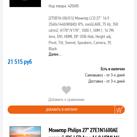
Код товара: 420685
[275B1H (00/01)]
Монитор LCD 27'' 16:9
2560х1440(WQHD) IPS, nonGLARE, 75 Hz, 350
cd/m2, H178°/V178°, 1000:1, 50М:1, 16.7M,
4ms, DVI, HDMI, DP, USB-Hub, Height adj,
Pivot, Tilt, Swivel, Speakers, Camera, 3Y,
Black
Далее...
21 515 руб
Есть в наличии
Самовывоз - от 3-х дней
Доставка - от 3-х дней
Добавить к сравнению
ДОБАВИТЬ В КОРЗИНУ
Монитор Philips 27" 27E1N1600AE