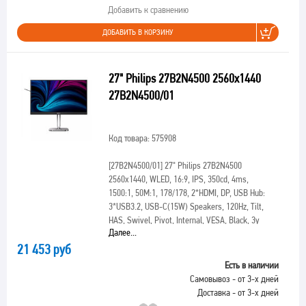
Добавить к сравнению
ДОБАВИТЬ В КОРЗИНУ
27" Philips 27B2N4500 2560x1440
27B2N4500/01
Код товара: 575908
[27B2N4500/01]
27" Philips 27B2N4500
2560x1440, WLED, 16:9, IPS, 350cd, 4ms,
1500:1, 50M:1, 178/178, 2*HDMI, DP, USB Hub:
3*USB3.2, USB-C(15W) Speakers, 120Hz, Tilt,
HAS, Swivel, Pivot, Internal, VESA, Black, 3y
Далее...
21 453 руб
Есть в наличии
Самовывоз - от 3-х дней
Доставка - от 3-х дней