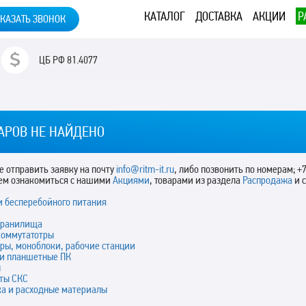
КАТАЛОГ
ДОСТАВКА
АКЦИИ
Р
КАЗАТЬ ЗВОНОК
ЦБ РФ
81.4077
АРОВ НЕ НАЙДЕНО
 отправить заявку на почту
info@ritm-it.ru
, либо позвонить по номерам; +7
ем ознакомиться с нашими
Акциями
, товарами из раздела
Распродажа
и 
и бесперебойного питания
хранилища
коммутатотры
ры, моноблоки, рабочие станции
 и планшетные ПК
ы
ты СКС
ка и расходные материалы