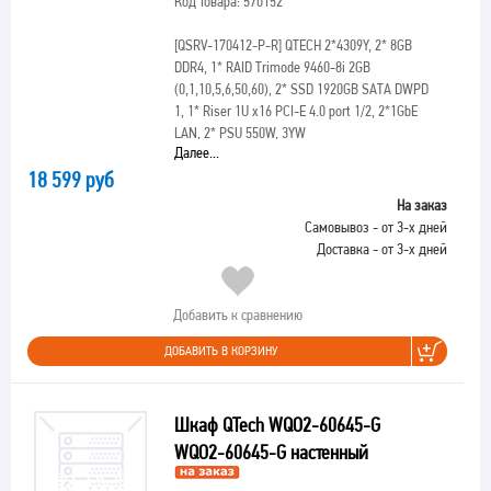
Код товара: 570152
[QSRV-170412-P-R]
QTECH 2*4309Y, 2* 8GB
DDR4, 1* RAID Trimode 9460-8i 2GB
(0,1,10,5,6,50,60), 2* SSD 1920GB SATA DWPD
1, 1* Riser 1U x16 PCI-E 4.0 port 1/2, 2*1GbE
LAN, 2* PSU 550W, 3YW
Далее...
18 599 руб
На заказ
Самовывоз - от 3-х дней
Доставка - от 3-х дней
Добавить к сравнению
ДОБАВИТЬ В КОРЗИНУ
Шкаф QTech WQO2-60645-G
WQO2-60645-G настенный