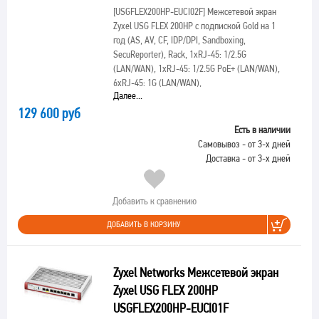
[USGFLEX200HP-EUCI02F]
Межсетевой экран
Zyxel USG FLEX 200HP с подпиской Gold на 1
год (AS, AV, CF, IDP/DPI, Sandboxing,
SecuReporter), Rack, 1xRJ-45: 1/2.5G
(LAN/WAN), 1xRJ-45: 1/2.5G PoE+ (LAN/WAN),
6xRJ-45: 1G (LAN/WAN),
Далее...
129 600 руб
Есть в наличии
Самовывоз - от 3-х дней
Доставка - от 3-х дней
Добавить к сравнению
ДОБАВИТЬ В КОРЗИНУ
Zyxel Networks Межсетевой экран
Zyxel USG FLEX 200HP
USGFLEX200HP-EUCI01F