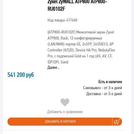
Zyxel ZyWALL ATP800 ATP800-
RU0102F
Код товара: 417668
[ATP800-RU0102F]
Межсетевой экран Zyxel
ATP800, Rack, 12 конфигурируемых
(LAN/WAN) портов GE, 2xSFP, 2xUSB3.0, AP
Controller (8/520), Device HA Pro, NebulaFlex
Pro, с подпиской Gold на 1 год (AS, AV, CF,
IDP/DPI, Sand
Далее...
541 200 руб
Есть в наличии
Самовывоз - от 3-х дней
Доставка - от 3-х дней
Добавить к сравнению
ДОБАВИТЬ В КОРЗИНУ