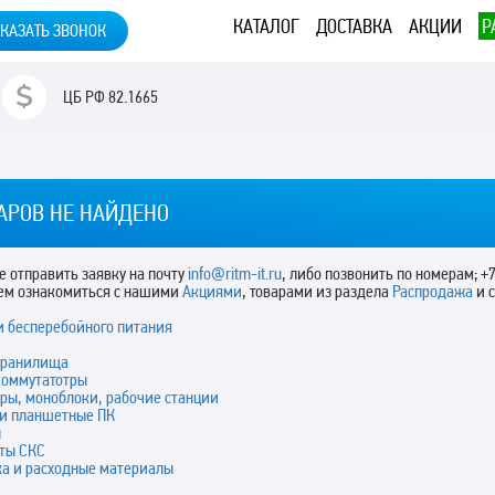
КАТАЛОГ
ДОСТАВКА
АКЦИИ
Р
КАЗАТЬ ЗВОНОК
ЦБ РФ
82.1665
АРОВ НЕ НАЙДЕНО
 отправить заявку на почту
info@ritm-it.ru
, либо позвонить по номерам; +7
ем ознакомиться с нашими
Акциями
, товарами из раздела
Распродажа
и 
и бесперебойного питания
хранилища
коммутатотры
ры, моноблоки, рабочие станции
 и планшетные ПК
ы
ты СКС
ка и расходные материалы