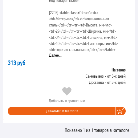
Код товара: 153084
[2202]
<table class="descr"><tr>
<td>Материал</td><td>оцинкованная
сталь</td></tr><tr><td>Высота, мм</td>
<td>29</td></tr><tr><td>Ширина, мм</td>
<td>34</td></tr><tr><td>Толщина, мм</td>
<td>10</td></tr><tr><td>Тип покрытия</td>
<td>горячая гальваника</td></tr></table>
Далее...
313 руб
На заказ
Самовывоз - от 3-х дней
Доставка - от 3-х дней
Добавить к сравнению
ДОБАВИТЬ В КОРЗИНУ
Показано 1 из 1 товаров в каталоге.