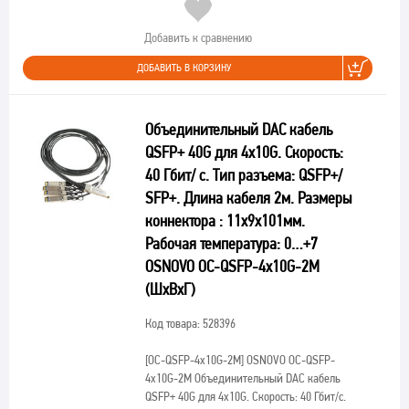
Добавить к сравнению
ДОБАВИТЬ В КОРЗИНУ
Объединительный DAC кабель
QSFP+ 40G для 4х10G. Скорость:
40 Гбит/ c. Тип разъема: QSFP+/
SFP+. Длина кабеля 2м. Размеры
коннектора : 11x9x101мм.
Рабочая температура: 0…+7
OSNOVO OC-QSFP-4x10G-2M
(ШхВхГ)
Код товара: 528396
[OC-QSFP-4x10G-2M]
OSNOVO OC-QSFP-
4x10G-2M Объединительный DAC кабель
QSFP+ 40G для 4х10G. Скорость: 40 Гбит/c.