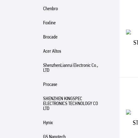
Chenbro
Foxline
Brocade
Acer Altos
ShenzhenLianrui Electronic Co.,
LTD
Procase
SHENZHEN KINGSPEC
ELECTRONICS TECHNOLOGY CO
LTD
Hynix
GS Nanotech