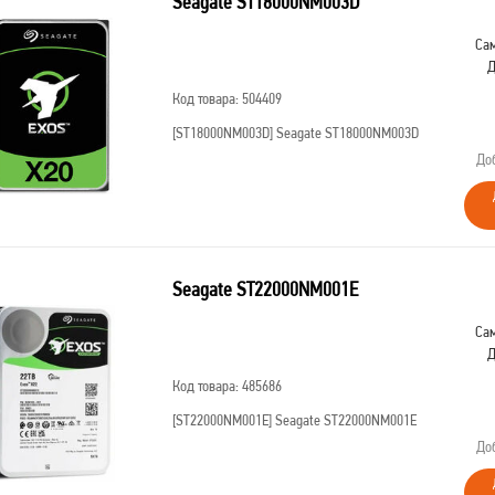
Seagate ST18000NM003D
Сам
Д
Код товара: 504409
[ST18000NM003D]
Seagate ST18000NM003D
До
Seagate ST22000NM001E
Сам
Д
Код товара: 485686
[ST22000NM001E]
Seagate ST22000NM001E
До