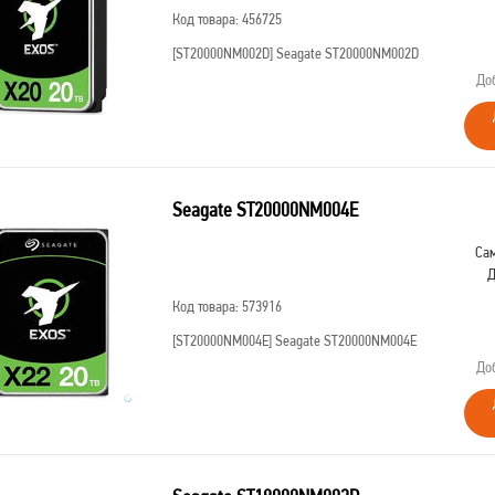
Код товара: 456725
[ST20000NM002D]
Seagate ST20000NM002D
До
Seagate ST20000NM004E
Сам
Д
Код товара: 573916
[ST20000NM004E]
Seagate ST20000NM004E
До