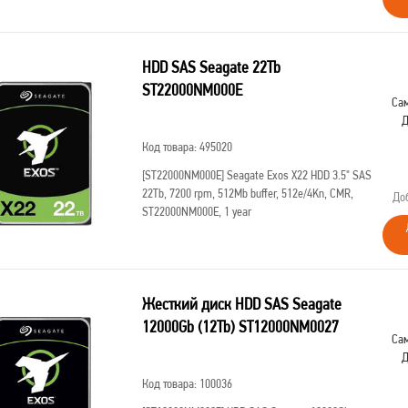
HDD SAS Seagate 22Tb
ST22000NM000E
Сам
Д
Код товара: 495020
[ST22000NM000E]
Seagate Exos X22 HDD 3.5" SAS
22Tb, 7200 rpm, 512Mb buffer, 512e/4Kn, CMR,
До
ST22000NM000E, 1 year
Жесткий диск HDD SAS Seagate
12000Gb (12Tb) ST12000NM0027
Сам
Д
Код товара: 100036