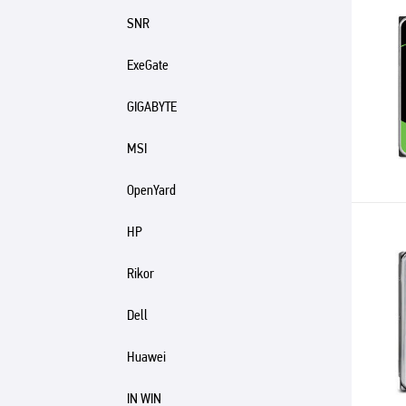
SNR
ExeGate
GIGABYTE
MSI
OpenYard
HP
Rikor
Dell
Huawei
IN WIN