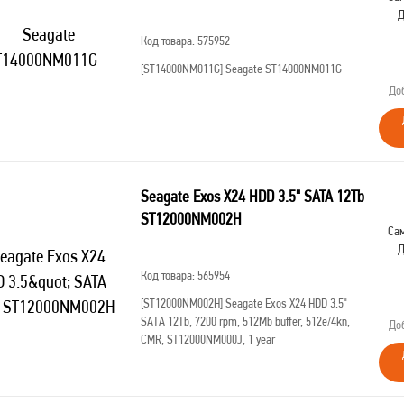
Д
Код товара: 575952
[ST14000NM011G]
Seagate ST14000NM011G
До
Seagate Exos X24 HDD 3.5" SATA 12Tb
ST12000NM002H
Сам
Д
Код товара: 565954
[ST12000NM002H]
Seagate Exos X24 HDD 3.5"
SATA 12Tb, 7200 rpm, 512Mb buffer, 512e/4kn,
До
CMR, ST12000NM000J, 1 year