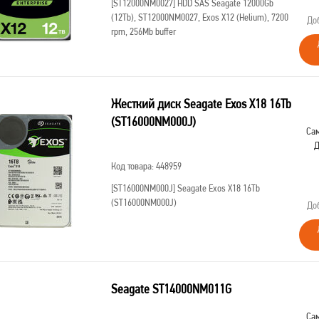
[ST12000NM0027]
HDD SAS Seagate 12000Gb
(12Tb), ST12000NM0027, Exos X12 (Helium), 7200
До
rpm, 256Mb buffer
Жесткий диск Seagate Exos X18 16Tb
(ST16000NM000J)
Сам
Д
Код товара: 448959
[ST16000NM000J]
Seagate Exos X18 16Tb
(ST16000NM000J)
До
Seagate ST14000NM011G
Сам