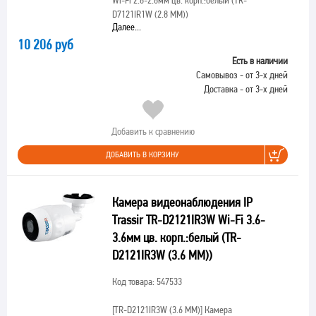
Wi-Fi 2.8-2.8мм цв. корп.:белый (TR-
D7121IR1W (2.8 MM))
Далее...
10 206 руб
Есть в наличии
Самовывоз - от 3-х дней
Доставка - от 3-х дней
Добавить к сравнению
ДОБАВИТЬ В КОРЗИНУ
Камера видеонаблюдения IP
Trassir TR-D2121IR3W Wi-Fi 3.6-
3.6мм цв. корп.:белый (TR-
D2121IR3W (3.6 MM))
Код товара: 547533
[TR-D2121IR3W (3.6 MM)]
Камера