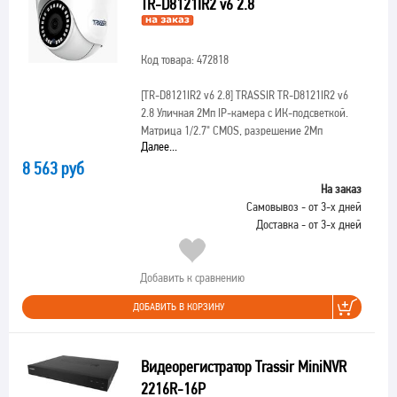
TR-D8121IR2 v6 2.8
Код товара: 472818
[TR-D8121IR2 v6 2.8]
TRASSIR TR-D8121IR2 v6
2.8 Уличная 2Мп IP-камера с ИК-подсветкой.
Матрица 1/2.7" CMOS, разрешение 2Мп
Далее...
8 563 руб
На заказ
Самовывоз - от 3-х дней
Доставка - от 3-х дней
Добавить к сравнению
ДОБАВИТЬ В КОРЗИНУ
Видеорегистратор Trassir MiniNVR
2216R-16P