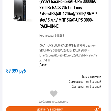
(9909) Бастион SKAT-UPS 3000ВА/
2700Вт RACK 2U/ On-Line/
6хБезАКБ(40-120Ач)/ 220В/ SNMP
slot/ 5 л.г./ МПТ SKAT-UPS 3000-
RACK-ON-E
Код товара: 518298
[SKAT-UPS 3000-RACK-ON-E]
(9909) Бастион
SKAT-UPS 3000ВА/2700Вт RACK 2U/On-
Line/6хБезАКБ(40-120Ач)/220В/SNMP slot/ 5
л.г./МПТ
Далее...
89 397 руб
Есть в наличии
Самовывоз - от 3-х дней
Доставка - от 3-х дней
Добавить к сравнению
ДОБАВИТЬ В КОРЗИНУ