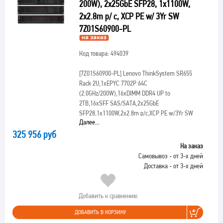
200W), 2x25GbE SFP28, 1x1100W,
2x2.8m p/ c, XCP PE w/ 3Yr SW
7Z01S60900-PL
Код товара: 494039
[7Z01S60900-PL]
Lenovo ThinkSystem SR655
Rack 2U,1xEPYC 7702P 64C
(2.0GHz/200W),16xDIMM DDR4 UP to
2TB,16xSFF SAS/SATA,2x25GbE
SFP28,1x1100W,2x2.8m p/c,XCP PE w/3Yr SW
Далее...
325 956 руб
На заказ
Самовывоз - от 3-х дней
Доставка - от 3-х дней
Добавить к сравнению
ДОБАВИТЬ В КОРЗИНУ