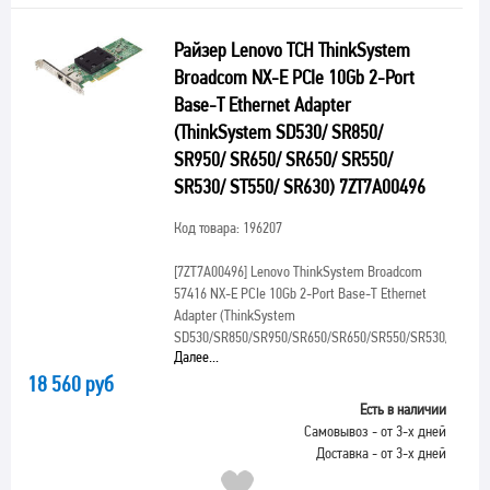
Райзер Lenovo TCH ThinkSystem
Broadcom NX-E PCIe 10Gb 2-Port
Base-T Ethernet Adapter
(ThinkSystem SD530/ SR850/
SR950/ SR650/ SR650/ SR550/
SR530/ ST550/ SR630) 7ZT7A00496
Код товара: 196207
[7ZT7A00496]
Lenovo ThinkSystem Broadcom
57416 NX-E PCIe 10Gb 2-Port Base-T Ethernet
Adapter (ThinkSystem
SD530/SR850/SR950/SR650/SR650/SR550/SR530/ST550/
Далее...
18 560 руб
Есть в наличии
Самовывоз - от 3-х дней
Доставка - от 3-х дней