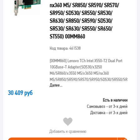
nx360 M5/ SR850/ SR590/ SR570/
SR950/ SD530/ SR550/ SR530/
SR630/ SR850/ SR590/ SD530/
SR530/ SR630/ SR550/ SR650/
ST550) 00MM860
Код товара: 461538
[00MM860]
Lenovo TCh Intel X550-T2 Dual Port
10GBase-T Adapter(SD530/x3250
M6/SR860/x3550 M5/x3650 M5/nx360
M5/SR850/SR590/SR570/SR950/SD530/SR550/SR530/SR6
Далее...
30 409 руб
Есть в наличии
Самовывоз - от 3-х дней
Доставка - от 3-х дней
Добавить к сравнению