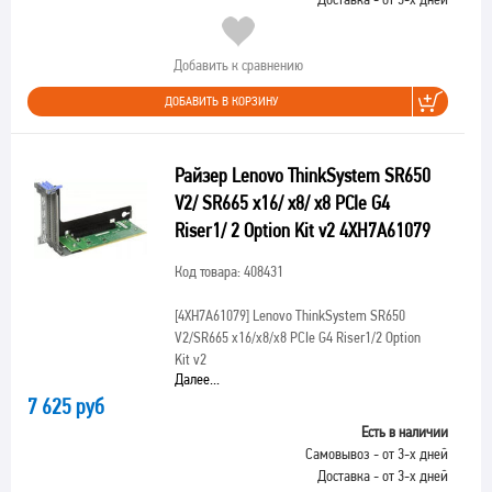
Добавить к сравнению
ДОБАВИТЬ В КОРЗИНУ
Райзер Lenovo ThinkSystem SR650
V2/ SR665 x16/ x8/ x8 PCIe G4
Riser1/ 2 Option Kit v2 4XH7A61079
Код товара: 408431
[4XH7A61079]
Lenovo ThinkSystem SR650
V2/SR665 x16/x8/x8 PCIe G4 Riser1/2 Option
Kit v2
Далее...
7 625 руб
Есть в наличии
Самовывоз - от 3-х дней
Доставка - от 3-х дней