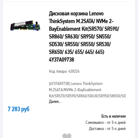
Дисковая корзина Lenovo
ThinkSystem M.2SATA/ NVMe 2-
BayEnablement Kit(SR570/ SR590/
SR860/ SR630/ SR950/ SN550/
SD530/ SR550/ SR550/ SR530/
SR650/ 635/ 655/ 645/ 665)
4Y37A09738
Код товара: 428226
[4Y37A09738]
Lenovo ThinkSystem
M.2SATA/NVMe 2-BayEnablement
Kit(SR570/SR590/SR860/SR630/SR950/SN550/SD530/SR5
Далее...
7 283 руб
Есть в наличии
Самовывоз - от 3-х дней
Доставка - от 3-х дней