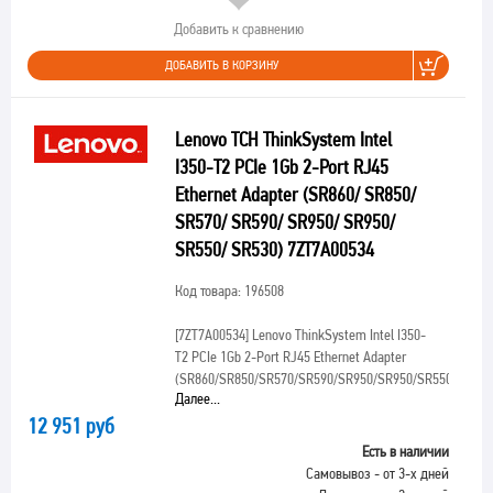
Добавить к сравнению
ДОБАВИТЬ В КОРЗИНУ
Lenovo TCH ThinkSystem Intel
I350-T2 PCIe 1Gb 2-Port RJ45
Ethernet Adapter (SR860/ SR850/
SR570/ SR590/ SR950/ SR950/
SR550/ SR530) 7ZT7A00534
Код товара: 196508
[7ZT7A00534]
Lenovo ThinkSystem Intel I350-
T2 PCIe 1Gb 2-Port RJ45 Ethernet Adapter
(SR860/SR850/SR570/SR590/SR950/SR950/SR550/SR530
Далее...
12 951 руб
Есть в наличии
Самовывоз - от 3-х дней