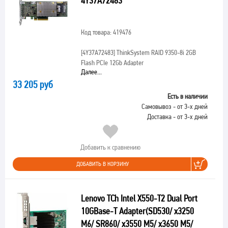
4Y37A72483
Код товара: 419476
[4Y37A72483]
ThinkSystem RAID 9350-8i 2GB
Flash PCIe 12Gb Adapter
Далее...
33 205 руб
Есть в наличии
Самовывоз - от 3-х дней
Доставка - от 3-х дней
Добавить к сравнению
ДОБАВИТЬ В КОРЗИНУ
Lenovo TCh Intel X550-T2 Dual Port
10GBase-T Adapter(SD530/ x3250
M6/ SR860/ x3550 M5/ x3650 M5/