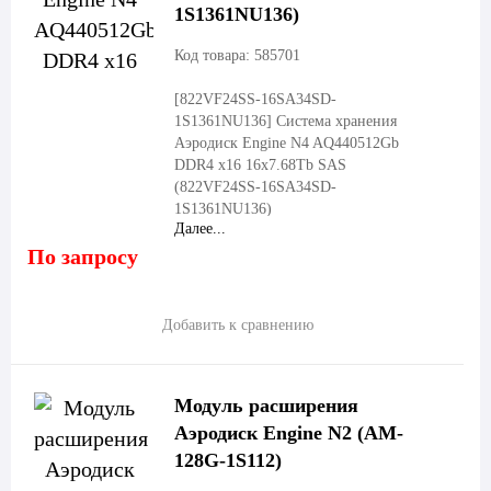
1S1361NU136)
Код товара: 585701
[822VF24SS-16SA34SD-
1S1361NU136]
Система хранения
Аэродиск Engine N4 AQ440512Gb
DDR4 x16 16x7.68Tb SAS
(822VF24SS-16SA34SD-
1S1361NU136)
Далее...
По запросу
Добавить к сравнению
Модуль расширения
Аэродиск Engine N2 (AM-
128G-1S112)