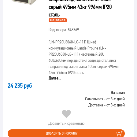
серый 495мм 43кг 996мм IP20
сталь
Код товара: 548369
[LN-PR20U6060-LG-111]
Шкаф
коммутационный Lande Proline (LN-
PR20U6060-LG-111) настенный 20U
600x600мм пер.дв.стекл задн.дв.стал.лист
направл.под закл.гайки 100кг серый 495мм
43кг 996мм IP20 сталь
Далее...
24 235 руб
На заказ
Самовывоз - от 3-х дней
Доставка - от 3-х дней
Добавить к сравнению
ДОБАВИТЬ В КОРЗИНУ