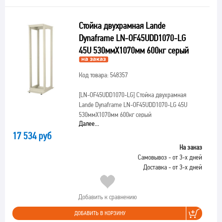
Стойка двухрамная Lande
Dynaframe LN-OF45UDD1070-LG
45U 530ммX1070мм 600кг серый
Код товара: 548357
[LN-OF45UDD1070-LG]
Стойка двухрамная
Lande Dynaframe LN-OF45UDD1070-LG 45U
530ммX1070мм 600кг серый
Далее...
17 534 руб
На заказ
Самовывоз - от 3-х дней
Доставка - от 3-х дней
Добавить к сравнению
ДОБАВИТЬ В КОРЗИНУ