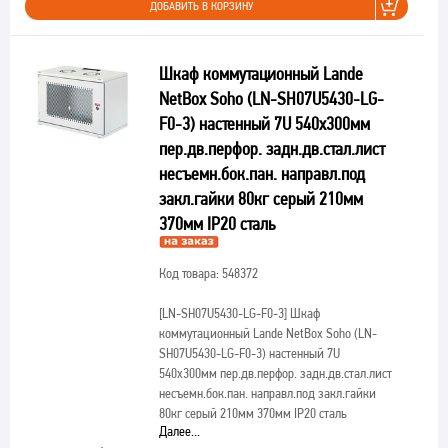
ДОБАВИТЬ В КОРЗИНУ
Шкаф коммутационный Lande
NetBox Soho (LN-SH07U5430-LG-
F0-3) настенный 7U 540x300мм
пер.дв.перфор. задн.дв.стал.лист
несъемн.бок.пан. направл.под
закл.гайки 80кг серый 210мм
370мм IP20 сталь
Код товара: 548372
[LN-SH07U5430-LG-F0-3]
Шкаф
коммутационный Lande NetBox Soho (LN-
SH07U5430-LG-F0-3) настенный 7U
540x300мм пер.дв.перфор. задн.дв.стал.лист
несъемн.бок.пан. направл.под закл.гайки
80кг серый 210мм 370мм IP20 сталь
Далее...