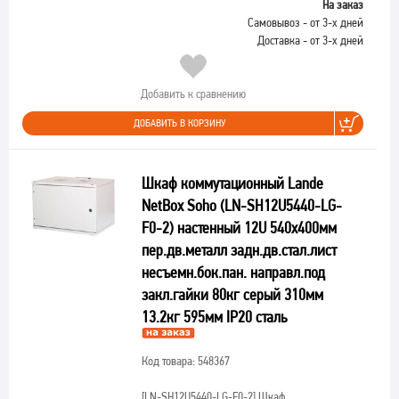
На заказ
Самовывоз - от 3-х дней
Доставка - от 3-х дней
Добавить к сравнению
ДОБАВИТЬ В КОРЗИНУ
Шкаф коммутационный Lande
NetBox Soho (LN-SH12U5440-LG-
F0-2) настенный 12U 540x400мм
пер.дв.металл задн.дв.стал.лист
несъемн.бок.пан. направл.под
закл.гайки 80кг серый 310мм
13.2кг 595мм IP20 сталь
Код товара: 548367
[LN-SH12U5440-LG-F0-2]
Шкаф