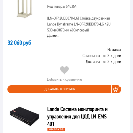
Код товара: 548354
[LN-OF42UDD870-LG]
Стойка двухрамная
Lande Dynaframe LN-OF42UDD870-LG 42U
530ммX870мм 600кг серый
Далее...
32 060 руб
На заказ
Самовывоз - от 3-х дней
Доставка - от 3-х дней
Добавить к сравнению
ДОБАВИТЬ В КОРЗИНУ
Lande Система мониторинга и
управления для ЦОД LN-EMS-
401