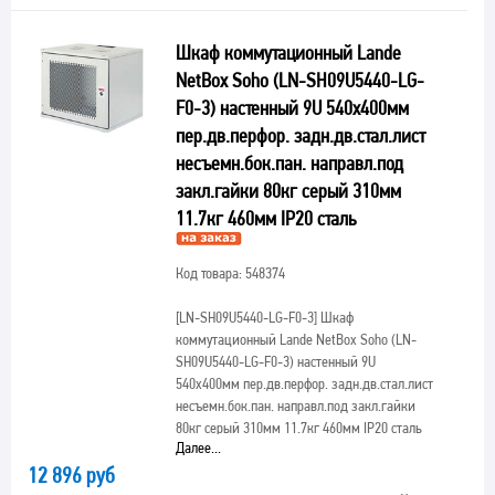
Шкаф коммутационный Lande
NetBox Soho (LN-SH09U5440-LG-
F0-3) настенный 9U 540x400мм
пер.дв.перфор. задн.дв.стал.лист
несъемн.бок.пан. направл.под
закл.гайки 80кг серый 310мм
11.7кг 460мм IP20 сталь
Код товара: 548374
[LN-SH09U5440-LG-F0-3]
Шкаф
коммутационный Lande NetBox Soho (LN-
SH09U5440-LG-F0-3) настенный 9U
540x400мм пер.дв.перфор. задн.дв.стал.лист
несъемн.бок.пан. направл.под закл.гайки
80кг серый 310мм 11.7кг 460мм IP20 сталь
Далее...
12 896 руб