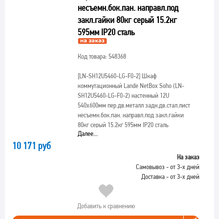
несъемн.бок.пан. направл.под
закл.гайки 80кг серый 15.2кг
595мм IP20 сталь
Код товара: 548368
[LN-SH12U5460-LG-F0-2]
Шкаф
коммутационный Lande NetBox Soho (LN-
SH12U5460-LG-F0-2) настенный 12U
540x600мм пер.дв.металл задн.дв.стал.лист
несъемн.бок.пан. направл.под закл.гайки
80кг серый 15.2кг 595мм IP20 сталь
Далее...
10 171 руб
На заказ
Самовывоз - от 3-х дней
Доставка - от 3-х дней
Добавить к сравнению