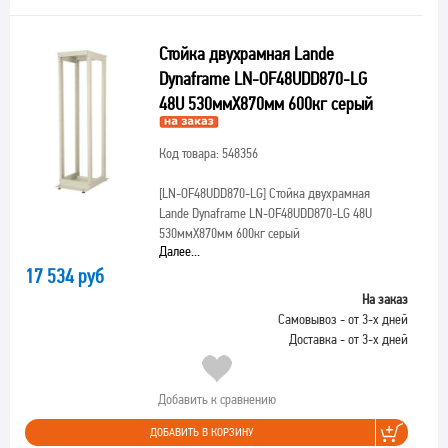
Стойка двухрамная Lande
Dynaframe LN-OF48UDD870-LG
48U 530ммX870мм 600кг серый
Код товара: 548356
[LN-OF48UDD870-LG]
Стойка двухрамная
Lande Dynaframe LN-OF48UDD870-LG 48U
530ммX870мм 600кг серый
Далее...
17 534 руб
На заказ
Самовывоз - от 3-х дней
Доставка - от 3-х дней
Добавить к сравнению
ДОБАВИТЬ В КОРЗИНУ