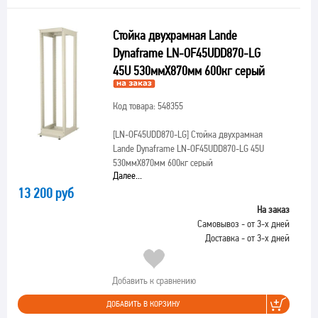
Стойка двухрамная Lande
Dynaframe LN-OF45UDD870-LG
45U 530ммX870мм 600кг серый
Код товара: 548355
[LN-OF45UDD870-LG]
Стойка двухрамная
Lande Dynaframe LN-OF45UDD870-LG 45U
530ммX870мм 600кг серый
Далее...
13 200 руб
На заказ
Самовывоз - от 3-х дней
Доставка - от 3-х дней
Добавить к сравнению
ДОБАВИТЬ В КОРЗИНУ