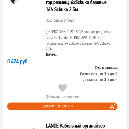
гор.размещ. 6xSchuko базовые
16A Schuko 2.5м
Код товара: 543429
[LN-PRZ-AKK-1U6P-SC]
Блок распределения
питания Lande LN-PRZ-AKK-1U6P-SC
гор.размещ. 6xSchuko базовые 16A Schuko
2.5м
Далее...
8 424 руб
Есть в наличии
Самовывоз - от 3-х дней
Доставка - от 3-х дней
Добавить к сравнению
ДОБАВИТЬ В КОРЗИНУ
LANDE Кабельный органайзер