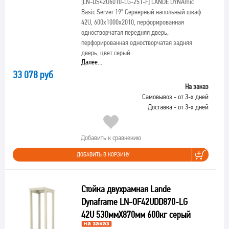
[LN-DS42U6010-LG-251-F]
LANDE DYNAmic
Basic Server 19" Серверный напольный шкаф
42U, 600х1000х2010, перфорированная
одностворчатая передняя дверь,
перфорированная одностворчатая задняя
дверь, цвет серый
Далее...
33 078 руб
На заказ
Самовывоз - от 3-х дней
Доставка - от 3-х дней
Добавить к сравнению
ДОБАВИТЬ В КОРЗИНУ
Стойка двухрамная Lande
Dynaframe LN-OF42UDD870-LG
42U 530ммX870мм 600кг серый