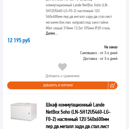
коммутационный Lande NetBox Soho (LN-
SH12U5440-LG-F0-2) настенный 12U
540x400мм пер.дв.металл задн.дв.стал.лист
несъемн.бок.пан. направл.под закл.гайки
80кг серый 310мм 13.2кг 595мм IP20 сталь
Далее...
12 195 руб
На заказ
Самовывоз - от 3-х дней
Доставка - от 3-х дней
Добавить к сравнению
ДОБАВИТЬ В КОРЗИНУ
Шкаф коммутационный Lande
NetBox Soho (LN-SH12U5460-LG-
F0-2) настенный 12U 540x600мм
пер.дв.металл задн.дв.стал.лист