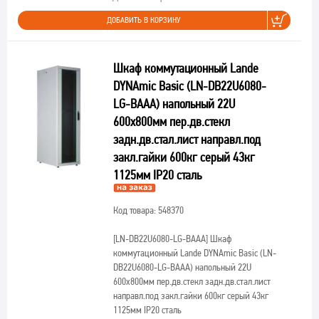
ДОБАВИТЬ В КОРЗИНУ
Шкаф коммутационный Lande
DYNAmic Basic (LN-DB22U6080-
LG-BAAA) напольный 22U
600x800мм пер.дв.стекл
задн.дв.стал.лист направл.под
закл.гайки 600кг серый 43кг
1125мм IP20 сталь
Код товара: 548370
[LN-DB22U6080-LG-BAAA]
Шкаф
коммутационный Lande DYNAmic Basic (LN-
DB22U6080-LG-BAAA) напольный 22U
600x800мм пер.дв.стекл задн.дв.стал.лист
направл.под закл.гайки 600кг серый 43кг
1125мм IP20 сталь