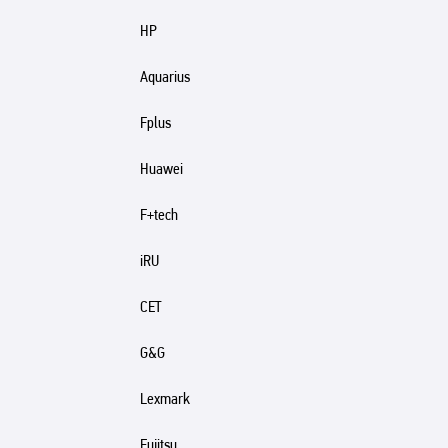
HP
Aquarius
Fplus
Huawei
F+tech
iRU
CET
G&G
Lexmark
Fujitsu