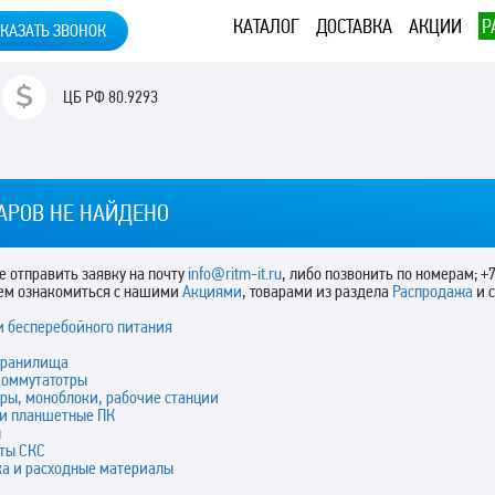
КАТАЛОГ
ДОСТАВКА
АКЦИИ
Р
КАЗАТЬ ЗВОНОК
ЦБ РФ
80.9293
АРОВ НЕ НАЙДЕНО
 отправить заявку на почту
info@ritm-it.ru
, либо позвонить по номерам; +7
ем ознакомиться с нашими
Акциями
, товарами из раздела
Распродажа
и 
и бесперебойного питания
хранилища
коммутатотры
ры, моноблоки, рабочие станции
 и планшетные ПК
ы
ты СКС
ка и расходные материалы