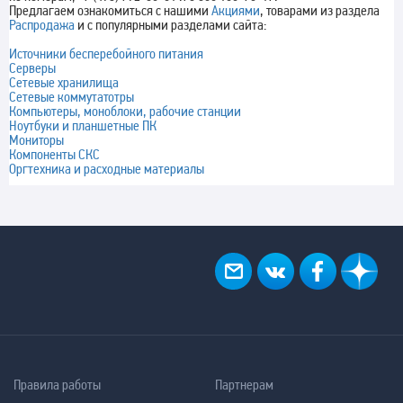
Предлагаем ознакомиться с нашими
Акциями
, товарами из раздела
Распродажа
и с популярными разделами сайта:
Источники бесперебойного питания
Серверы
Сетевые хранилища
Сетевые коммутатотры
Компьютеры, моноблоки, рабочие станции
Ноутбуки и планшетные ПК
Мониторы
Компоненты СКС
Оргтехника и расходные материалы
Правила работы
Партнерам