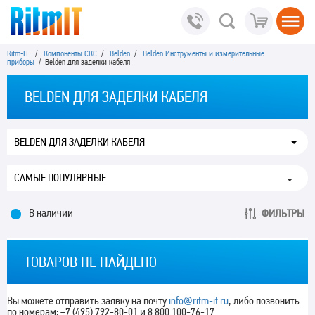
Ritm-IT
/
Компоненты СКС
/
Belden
/
Belden Инструменты и измерительные
приборы
/ Belden для заделки кабеля
BELDEN ДЛЯ ЗАДЕЛКИ КАБЕЛЯ
BELDEN ДЛЯ ЗАДЕЛКИ КАБЕЛЯ
В наличии
ФИЛЬТРЫ
ТОВАРОВ НЕ НАЙДЕНО
Вы можете отправить заявку на почту
info@ritm-it.ru
, либо позвонить
по номерам; +7 (495) 792-80-01 и 8 800 100-76-17.