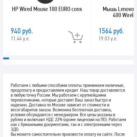
HP Wired Mouse 100 EURO cons
Мышь Lenovo 
400 Wirele
940 руб.
1564 руб.
11.44 у.е.
19.03 у.е.
Работаем с любыми способами оплаты: принимаем наличные,
предоплату и предоставляем кредит. Наш товар доставляется
в любую точку России. Мы работаем с крупнейшими
перевозчиками, которые доставят Ваш заказ быстро и
надежно. Доставка по Москве зависит от стоимости и
весогабаритов заказа. Возможна бесплатная доставка,
условия обсуждаются с менеджером. Все цены указаны в
рублях и включают НДС 22% (кроме лицензий на ПО). Работаем
как с бумажными документами, так и с электронными через
ЭДО.
Вы можете самостоятельно произвести оплату на сайте. После