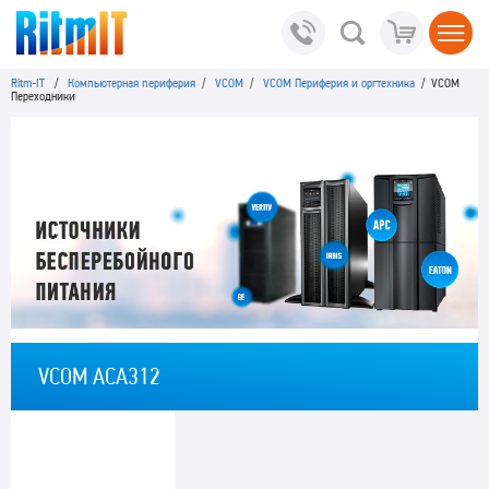
Ritm-IT
/
Компьютерная периферия
/
VCOM
/
VCOM Периферия и оргтехника
/ VCOM
Переходники
VCOM ACA312