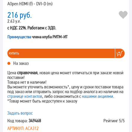
AOpen HDMI (f) - DVI-D (m)
216
руб.
2.63 у.е.
с НДС 22%. Работаем с ЭДО.
Преимущества
члена клуба РИТМ-ИТ
КУПИТЬ
На заказ
Цена
справочная
, новая цена может отличаться при заказе новой
поставки!
Товара нет в наличии!
Вы можете уточнить возможность*, цену и сроки поставки товара
под заказ или отправить запрос на подбор аналога из наличия на
странице контактов
, либо ознакомиться с
нашими акциями
.
*Товар может быть недоступен к заказу
Задать вопрос
Код товара:
349468
Рейтинг
5
/5
АРТИКУЛ:
ACA312