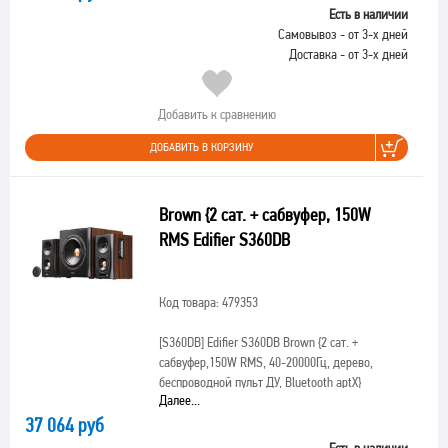
Есть в наличии
Самовывоз - от 3-х дней
Доставка - от 3-х дней
Добавить к сравнению
ДОБАВИТЬ В КОРЗИНУ
Brown {2 сат. + сабвуфер, 150W
RMS Edifier S360DB
Код товара: 479353
[S360DB]
Edifier S360DB Brown {2 сат. +
сабвуфер,150W RMS, 40-20000Гц, дерево,
беспроводной пульт ДУ, Bluetooth aptX}
Далее...
37 064 руб
Есть в наличии