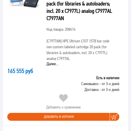
pack (for libraries & autoloaders;
incl. 20 x C7977L) analog C7977AL
C7977AN
Код товара: 208614
[C7977AN]
HPE Ultrium LTO7 15TB bar code
non custom labeled cartridge 20 pack (for
libraries & autoloaders; incl. 20 x C7977L)
analog C7977AL
Далее...
165 555 руб
Есть в наличии
Самовывоз - от 3-х дней
Доставка - от 3-х дней
Добавить к сравнению
ДОБАВИТЬ В КОРЗИНУ