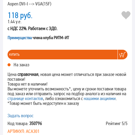
Aopen DVI-I --> VGA(15F)
118
руб.
1.44 у.е.
с НДС 22%. Работаем с ЭДО.
Преимущества
члена клуба РИТМ-ИТ
КУПИТЬ
На заказ
Цена
справочная
, новая цена может отличаться при заказе новой
поставки!
Товара нет в наличии!
Вы можете уточнить возможность*, цену и сроки поставки товара
под заказ или отправить запрос на подбор аналога из наличия на
странице контактов
, либо ознакомиться с
нашими акциями
.
*Товар может быть недоступен к заказу
Задать вопрос
Код товара:
350796
Рейтинг
5
/5
АРТИКУЛ:
ACA301