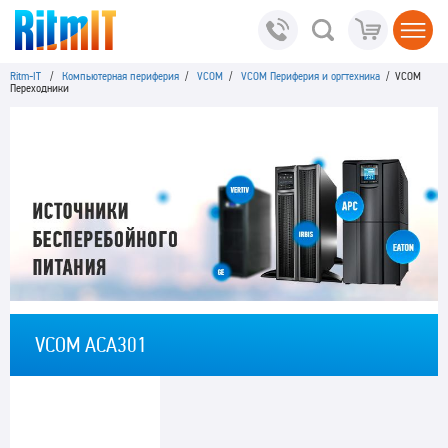
Ritm-IT
/
Компьютерная периферия
/
VCOM
/
VCOM Периферия и оргтехника
/ VCOM
Переходники
VCOM ACA301