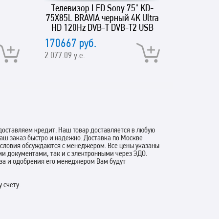
Телевизор LED Sony 75" KD-
BenQ 
75X85L BRAVIA черный 4K Ultra
HD 120Hz DVB-T DVB-T2 USB
WiFi Smart TV
170667 руб.
41884 р
2 077.09 у.е.
509.75 у.е
оставляем кредит. Наш товар доставляется в любую
аш заказ быстро и надежно. Доставка по Москве
 условия обсуждаются с менеджером. Все цены указаны
ми документами, так и с электронными через ЭДО.
аза и одобрения его менеджером Вам будут
 счету.