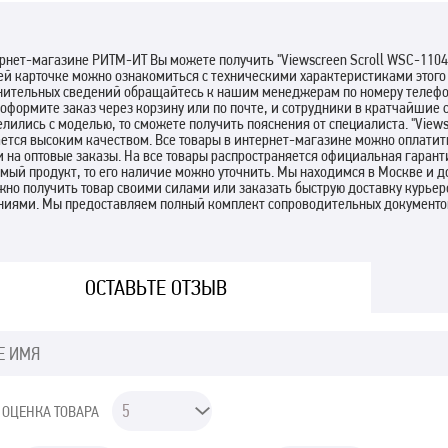
рнет-магазине РИТМ-ИТ Вы можете получить "Viewscreen Scroll WSC-1104 
й карточке можно ознакомиться с техническими характеристиками этого т
нительных сведений обращайтесь к нашим менеджерам по номеру телефон
 оформите заказ через корзину или по почте, и сотрудники в кратчайшие 
лились с моделью, то сможете получить пояснения от специалиста. "Views
ается высоким качеством. Все товары в интернет-магазине можно оплати
 на оптовые заказы. На все товары распространяется официальная гарант
мый продукт, то его наличие можно уточнить. Мы находимся в Москве и д
но получить товар своими силами или заказать быструю доставку курье
ниями. Мы предоставляем полный комплект сопроводительных документов
ОСТАВЬТЕ ОТЗЫВ
 ОЦЕНКА ТОВАРА