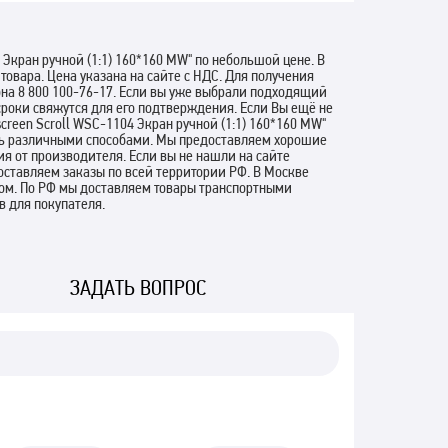
Экран ручной (1:1) 160*160 MW" по небольшой цене. В
овара. Цена указана на сайте с НДС. Для получения
а 8 800 100-76-17. Если вы уже выбрали подходящий
сроки свяжутся для его подтверждения. Если Вы ещё не
creen Scroll WSC-1104 Экран ручной (1:1) 160*160 MW"
ть различными способами. Мы предоставляем хорошие
ия от производителя. Если вы не нашли на сайте
оставляем заказы по всей территории РФ. В Москве
ром. По РФ мы доставляем товары транспортными
 для покупателя.
ЗАДАТЬ ВОПРОС