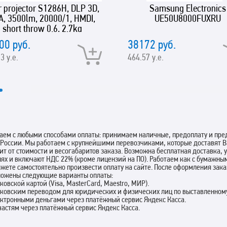
r projector S1286H, DLP 3D,
Samsung Electronics
A, 3500lm, 20000/1, HMDI,
UE50U8000FUXRU
short throw 0.6, 2.7kg
00 руб.
38172 руб.
3 у.е.
464.57 у.е.
аем с любыми способами оплаты: принимаем наличные, предоплату и пред
 России. Мы работаем с крупнейшими перевозчиками, которые доставят В
ит от стоимости и весогабаритов заказа. Возможна бесплатная доставка,
лях и включают НДС 22% (кроме лицензий на ПО). Работаем как с бумажны
жете самостоятельно произвести оплату на сайте. После оформления зак
ложены следующие варианты оплаты:
нковской картой (Visa, MasterCard, Maestro, МИР).
нковским переводом для юридических и физических лиц по выставленному
ектронными деньгами через платёжный сервис Яндекс Касса.
 частям через платёжный сервис Яндекс Касса.