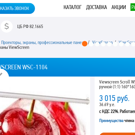
КАТАЛОГ
ДОСТАВКА
АКЦИИ
Р
КАЗАТЬ ЗВОНОК
ЦБ РФ
82.1665
/
Проекторы, экраны, профессиональные панели
/
ViewScreen
/
ViewScr
аны ViewScreen
WSCREEN WSC-1104
Previous
Viewscreen Scroll 
ручной (1:1) 160*1
3 015
руб.
36.69 у.е.
с НДС 22%. Работае
Преимущества
члена