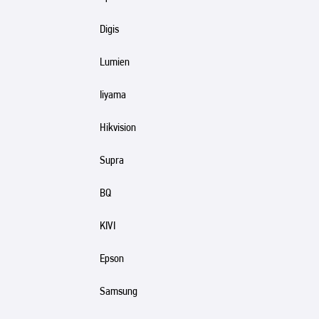
Digis
Lumien
Iiyama
Hikvision
Supra
BQ
KIVI
Epson
Samsung