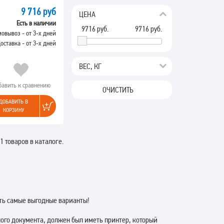
9 716 руб
ЦЕНА
Есть в наличии
9716
руб.
9716
руб.
овывоз - от 3-х дней
оставка - от 3-х дней
ВЕС, КГ
бавить к сравнению
ОЧИСТИТЬ
ДОБАВИТЬ В
КОРЗИНУ
1 товаров в каталоге.
ить самые выгодные варианты!
ого документа, должен был иметь принтер, который