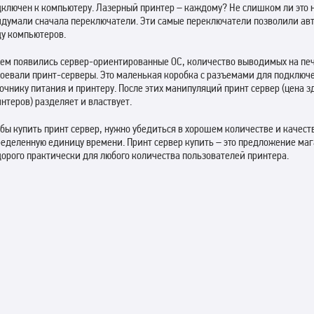
дключен к компьютеру. Лазерный принтер – каждому? Не слишком ли это 
идумали сначала переключатели. Эти самые переключатели позволили авт
ду компьютеров.
тем появились сервер-ориентированные ОС, количество выводимых на печ
воевали принт-серверы. Это маленькая коробка с разъемами для подключ
очнику питания и принтеру. После этих манипуляций принт сервер (цена з
нтеров) разделяет и властвует.
бы купить принт сервер, нужно убедиться в хорошем количестве и качест
ределенную единицу времени. Принт сервер купить – это предложение ма
орого практически для любого количества пользователей принтера.