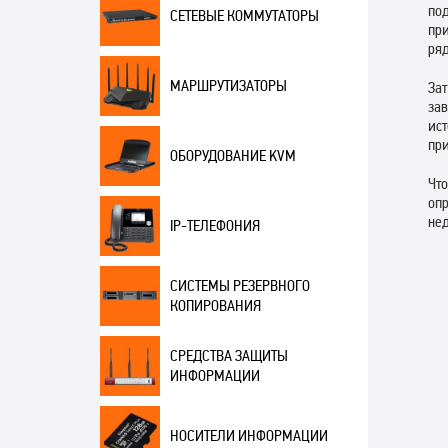
по
СЕТЕВЫЕ КОММУТАТОРЫ
пр
ря
МАРШРУТИЗАТОРЫ
За
за
ист
при
ОБОРУДОВАНИЕ KVM
Что
оп
нед
IP-ТЕЛЕФОНИЯ
СИСТЕМЫ РЕЗЕРВНОГО
КОПИРОВАНИЯ
СРЕДСТВА ЗАЩИТЫ
ИНФОРМАЦИИ
НОСИТЕЛИ ИНФОРМАЦИИ