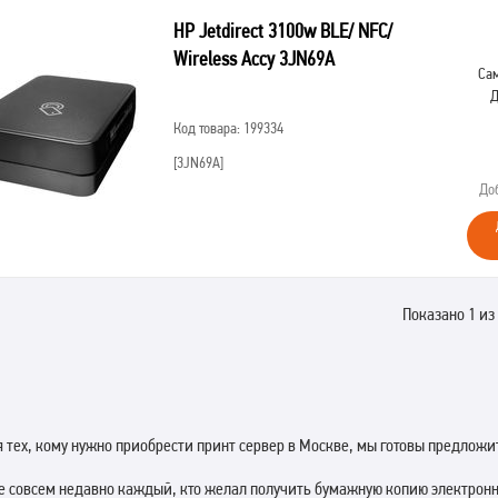
HP Jetdirect 3100w BLE/ NFC/
Wireless Accy 3JN69A
Сам
Д
Код товара: 199334
[3JN69A]
До
Показано 1 из 
 тех, кому нужно приобрести принт сервер в Москве, мы готовы предлож
е совсем недавно каждый, кто желал получить бумажную копию электронн