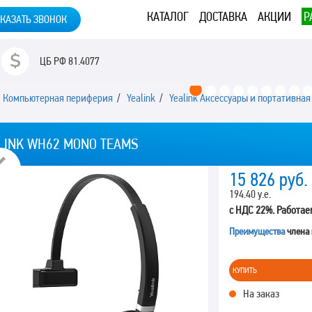
КАТАЛОГ
ДОСТАВКА
АКЦИИ
Р
КАЗАТЬ ЗВОНОК
ЦБ РФ
81.4077
/
Компьютерная периферия
/
Yealink
/
Yealink Аксессуары и портативна
LINK WH62 MONO TEAMS
Previous
15 826
руб.
194.40 у.е.
с НДС 22%. Работае
Преимущества
члена
КУПИТЬ
На заказ