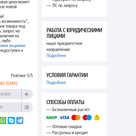
новая цена может
— ТК: по запросу
азе новой
ии!
ь возможность*,
вки товара под
РАБОТА С ЮРИДИЧЕСКИМИ
ь запрос на
наличия на
ЛИЦАМИ
, либо
наше приоритетное
ими акциями
.
направление
недоступен к
Подробнее
УСЛОВИЯ ГАРАНТИИ
Рейтинг
5
/5
Подробнее
NO TEAMS
ВНЕНИЮ
СПОСОБЫ ОПЛАТЫ
ИЯ
— Безналичный расчёт
— Оптовые скидки
— Рассрочка и кредит