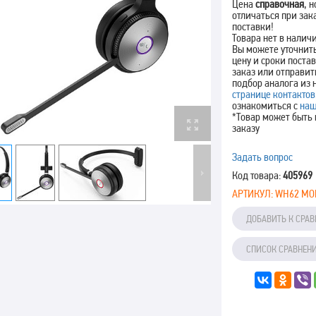
Цена
справочная
, 
отличаться при зак
поставки!
Товара нет в налич
Вы можете уточнит
цену и сроки поста
заказ или отправит
подбор аналога из 
странице контактов
ознакомиться с
наш
*Товар может быть 
заказу
Задать вопрос
Код товара:
405969
АРТИКУЛ:
WH62 MO
ДОБАВИТЬ К СРА
СПИСОК СРАВНЕН