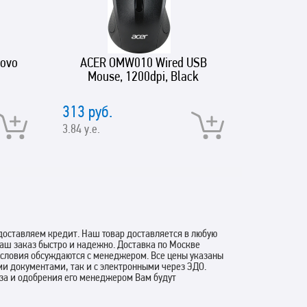
ovo
ACER OMW010 Wired USB
D-Link 
Mouse, 1200dpi, Black
USB 3.0
and mic
downstre
313 руб.
2235 ру
ports, 1
3.84 у.е.
27.45 у.е.
(female
ty
оставляем кредит. Наш товар доставляется в любую
аш заказ быстро и надежно. Доставка по Москве
 условия обсуждаются с менеджером. Все цены указаны
ми документами, так и с электронными через ЭДО.
аза и одобрения его менеджером Вам будут