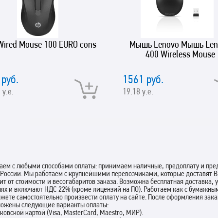
Wired Mouse 100 EURO cons
Мышь Lenovo Мышь Len
400 Wireless Mouse
 руб.
1561 руб.
 у.е.
19.18 у.е.
аем с любыми способами оплаты: принимаем наличные, предоплату и пред
 России. Мы работаем с крупнейшими перевозчиками, которые доставят В
ит от стоимости и весогабаритов заказа. Возможна бесплатная доставка,
лях и включают НДС 22% (кроме лицензий на ПО). Работаем как с бумажны
жете самостоятельно произвести оплату на сайте. После оформления зак
ложены следующие варианты оплаты:
нковской картой (Visa, MasterCard, Maestro, МИР).