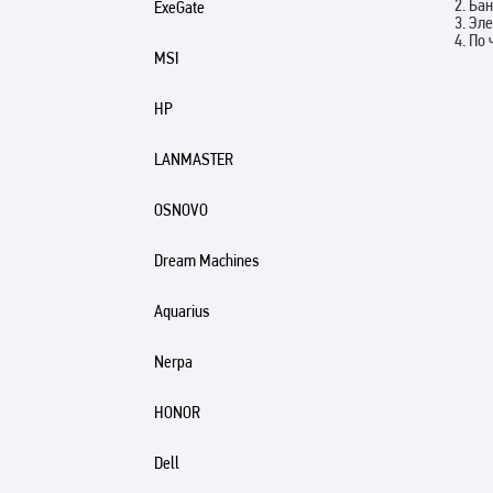
2. Ба
ExeGate
3. Эл
4. По
MSI
HP
LANMASTER
OSNOVO
Dream Machines
Aquarius
Nerpa
HONOR
Dell