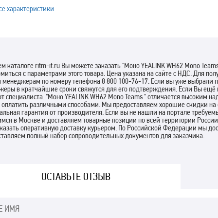
се характеристики
м каталоге ritm-it.ru Вы можете заказать "Моно YEALINK WH62 Mono Teams
миться с параметрами этого товара. Цена указана на сайте с НДС. Для п
менеджерам по номеру телефона 8 800 100-76-17. Если вы уже выбрали п
еры в кратчайшие сроки свяжутся для его подтверждения. Если Вы ещё 
от специалиста. "Моно YEALINK WH62 Mono Teams " отличается высоким н
оплатить различными способами. Мы предоставляем хорошие скидки на о
льная гарантия от производителя. Если вы не нашли на портале требуемы
мся в Москве и доставляем товарные позиции по всей территории России
аказать оперативную доставку курьером. По Российской Федерации мы д
ставляем полный набор сопроводительных документов для заказчика.
ОСТАВЬТЕ ОТЗЫВ