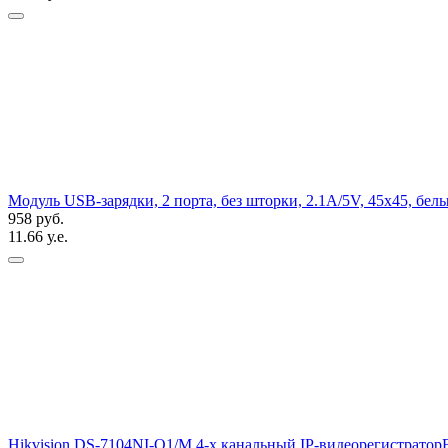
Модуль USB-зарядки, 2 порта, без шторки, 2.1A/5V, 45x45, бел
958 руб.
11.66 у.е.
Hikvision DS-7104NI-Q1/M 4-х канальный IP-видеорегистратор