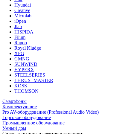
Hyundai
Creative
Microlab
iOpen
Jlab
HISPIDA
Filum
Rapoo
Royal Kludge
XPG
GMNG
SUNWIND
HYPERX
STEELSERIES
THRUSTMASTER
KOSS
THOMSON
Смартфоны
Комплектующие
Pro AV-оборудование (Professional Audio Video)
Торговое оборудование
Промышленное оборудование
Умный дом
Силовая техника и электроинструмент