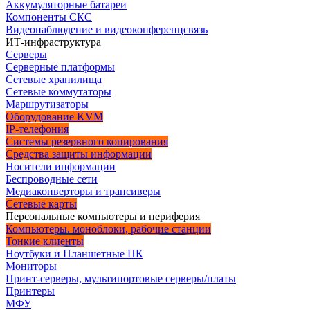
Аккумуляторные батареи
Компоненты СКС
Видеонаблюдение и видеоконференцсвязь
ИТ-инфраструктура
Серверы
Серверные платформы
Сетевые хранилища
Сетевые коммутаторы
Маршрутизаторы
Оборудование KVM
IP-телефония
Системы резервного копирования
Средства защиты информации
Носители информации
Беспроводные сети
Медиаконверторы и трансиверы
Сетевые карты
Персональные компьютеры и периферия
Компьютеры, моноблоки, рабочие станции
Тонкие клиенты
Ноутбуки и Планшетные ПК
Мониторы
Принт-серверы, мультипортовые серверы/платы
Принтеры
МФУ