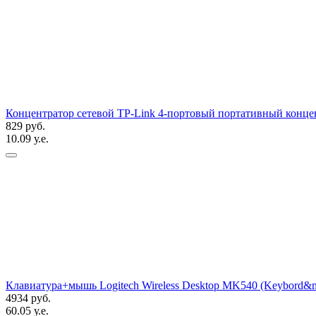
Концентратор сетевой TP-Link 4-портовый портативный конце
829 руб.
10.09 у.е.
Клавиатура+мышь Logitech Wireless Desktop MK540 (Keybord&mo
4934 руб.
60.05 у.е.