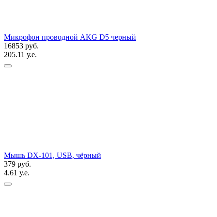
Микрофон проводной AKG D5 черный
16853 руб.
205.11 у.е.
Мышь DX-101, USB, чёрный
379 руб.
4.61 у.е.