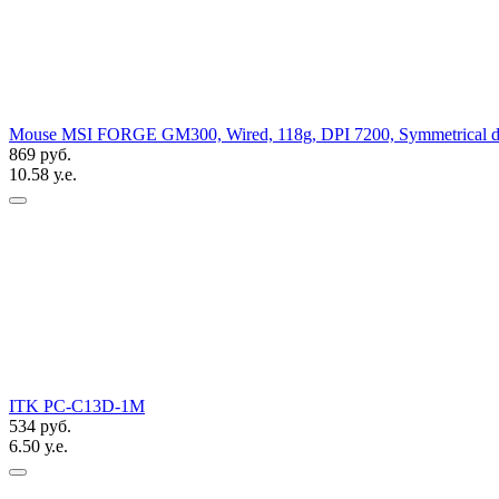
Mouse MSI FORGE GM300, Wired, 118g, DPI 7200, Symmetrical d
869 руб.
10.58 у.е.
ITK PC-C13D-1M
534 руб.
6.50 у.е.