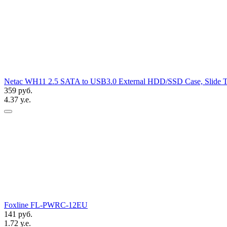
Netac WH11 2.5 SATA to USB3.0 External HDD/SSD Case, Slide Tra
359 руб.
4.37 у.е.
Foxline FL-PWRC-12EU
141 руб.
1.72 у.е.