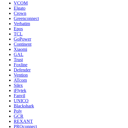
VCOM
Elgato
Crown
Greenconnect
Verbatim
Epos
TCL
GoPower
Continent
Xiaomi
GAL
Trust
Foxline
Defender
Vention
ATcom
Silex
iFlytek
Fanvil
UNICO
Blackshark
Poly
GCR
REXANT
PROconnect