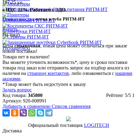
187.25 у.е.
с НДС 22%. Работаем с ЭДО.
Преимущества
члена клуба РИТМ-ИТ
Купить
На заказ
Цена
справочная
, новая цена может отличаться при заказе
Previous
Next
новой поставки!
Товара нет в наличии!
Вы можете уточнить возможность*, цену и сроки поставки
товара под заказ или отправить запрос на подбор аналога из
наличия на
странице контактов
, либо ознакомиться с
нашими
акциями
.
*Товар может быть недоступен к заказу
Задать вопрос
Код товара:
345800
Рейтинг
5
/5
1
Артикул:
920-008991
Добавить к сравнению
Список сравнения
Официальный поставщик
LOGITECH
Доставка