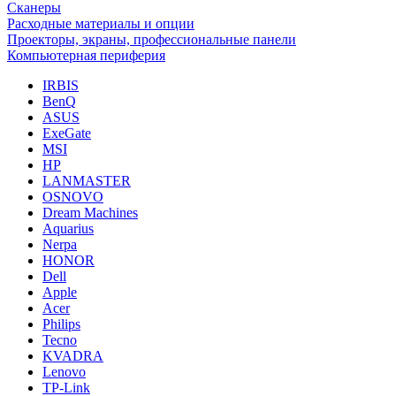
Сканеры
Расходные материалы и опции
Проекторы, экраны, профессиональные панели
Компьютерная периферия
IRBIS
BenQ
ASUS
ExeGate
MSI
HP
LANMASTER
OSNOVO
Dream Machines
Aquarius
Nerpa
HONOR
Dell
Apple
Acer
Philips
Tecno
KVADRA
Lenovo
TP-Link