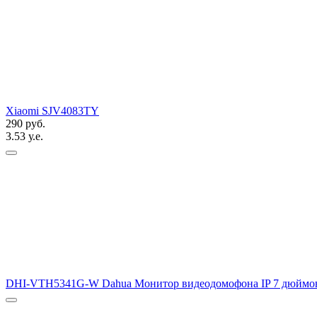
Xiaomi SJV4083TY
290 руб.
3.53 у.е.
DHI-VTH5341G-W Dahua Монитор видеодомофона IP 7 дюйм