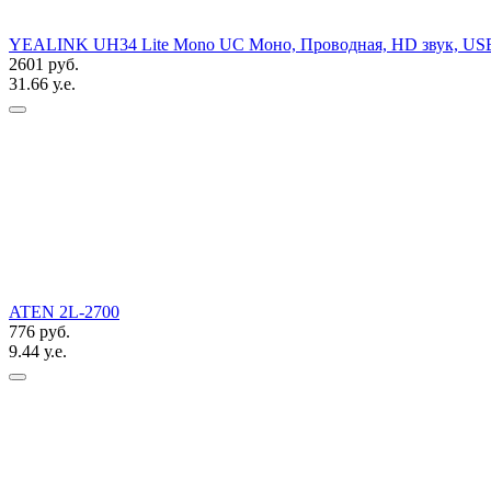
YEALINK UH34 Lite Mono UC Моно, Проводная, HD звук, US
2601 руб.
31.66 у.е.
ATEN 2L-2700
776 руб.
9.44 у.е.