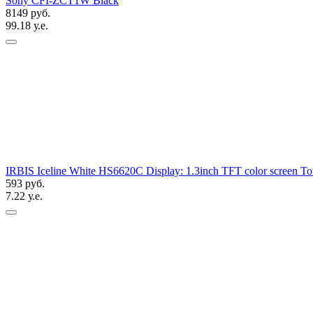
Sony CFI-ZCT1W Black
8149 руб.
99.18 у.е.
IRBIS Iceline White HS6620C Display: 1.3inch TFT color screen Tou
593 руб.
7.22 у.е.