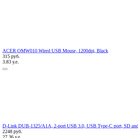
ACER OMW010 Wired USB Mouse, 1200dpi, Black
315 руб.
3.83 у.е.
D-Link DUB-1325/A1A, 2-port USB 3.0, USB Type-C port, SD and mi
2248 руб.
27.36 у.е.