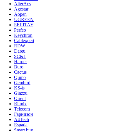
AlterAcs
Agestar
Aopen
UGREEN
БЕШТАУ
Perfeo
Keychron
Cablexpert
RDW
Dareu
SC&T
Harper
Buro
Cactus
Qumo
Gembird
KS-is
Ginzzu
Orient
Ritmix
Telecom
Гарнизон
A4Tech
Espada
Smart buy