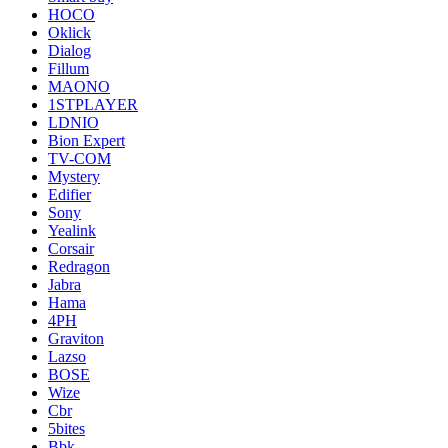
HOCO
Oklick
Dialog
Fillum
MAONO
1STPLAYER
LDNIO
Bion Expert
TV-COM
Mystery
Edifier
Sony
Yealink
Corsair
Redragon
Jabra
Hama
4PH
Graviton
Lazso
BOSE
Wize
Cbr
5bites
Bbk