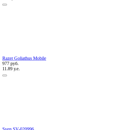
Razer Goliathus Mobile
977 руб.
11.89 у.е.
Sven SV-020996