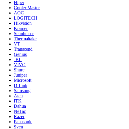
Hiper
Cooler Master
AOC
LOGITECH
Hikvision
Kramer
Sennheiser
Thermaltake
VT
Transcend
Genius
JBL
VIVO
Shure
Juniper
Microsoft
D-Link
Samsung
Aten
ITK
Dahua
NeTac
Razer
Panasonic
Sven