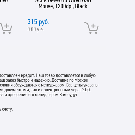
ovo
ACER OMW010 Wired USB
D-Link 
Mouse, 1200dpi, Black
USB 3.0
and mic
downstre
315 руб.
2248 ру
ports, 1
3.83 у.е.
27.36 у.е.
(female
ty
оставляем кредит. Наш товар доставляется в любую
аш заказ быстро и надежно. Доставка по Москве
 условия обсуждаются с менеджером. Все цены указаны
ми документами, так и с электронными через ЭДО.
аза и одобрения его менеджером Вам будут
 счету.