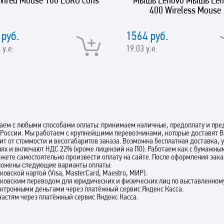
Wired Mouse 100 EURO cons
Мышь Lenovo Мышь Len
400 Wireless Mouse
 руб.
1564 руб.
 у.е.
19.03 у.е.
аем с любыми способами оплаты: принимаем наличные, предоплату и пред
 России. Мы работаем с крупнейшими перевозчиками, которые доставят В
ит от стоимости и весогабаритов заказа. Возможна бесплатная доставка,
лях и включают НДС 22% (кроме лицензий на ПО). Работаем как с бумажны
жете самостоятельно произвести оплату на сайте. После оформления зак
ложены следующие варианты оплаты:
нковской картой (Visa, MasterCard, Maestro, МИР).
нковским переводом для юридических и физических лиц по выставленному
ектронными деньгами через платёжный сервис Яндекс Касса.
 частям через платёжный сервис Яндекс Касса.