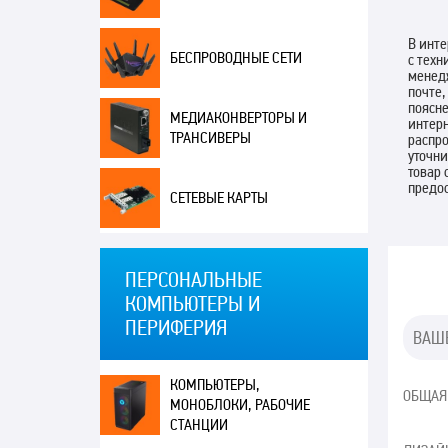
В инте
БЕСПРОВОДНЫЕ СЕТИ
с тех
менедж
почте,
поясне
МЕДИАКОНВЕРТОРЫ И
интер
ТРАНСИВЕРЫ
распро
уточн
товар 
предо
СЕТЕВЫЕ КАРТЫ
ПЕРСОНАЛЬНЫЕ
КОМПЬЮТЕРЫ И
ПЕРИФЕРИЯ
КОМПЬЮТЕРЫ,
ОБЩАЯ
МОНОБЛОКИ, РАБОЧИЕ
СТАНЦИИ