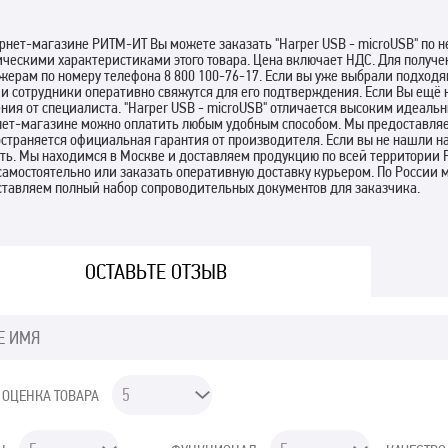
рнет-магазине РИТМ-ИТ Вы можете заказать "Harper USB - microUSB" по 
ническими характеристиками этого товара. Цена включает НДС. Для полу
ерам по номеру телефона 8 800 100-76-17. Если вы уже выбрали подходя
 и сотрудники оперативно свяжутся для его подтверждения. Если Вы ещё 
ния от специалиста. "Harper USB - microUSB" отличается высоким идеаль
нет-магазине можно оплатить любым удобным способом. Мы предоставляем
страняется официальная гарантия от производителя. Если вы не нашли на
ить. Мы находимся в Москве и доставляем продукцию по всей территории
самостоятельно или заказать оперативную доставку курьером. По Росси
ставляем полный набор сопроводительных документов для заказчика.
ОСТАВЬТЕ ОТЗЫВ
 ОЦЕНКА ТОВАРА