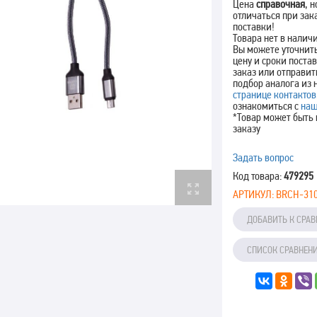
Цена
справочная
, 
отличаться при зак
поставки!
Товара нет в налич
Вы можете уточнит
цену и сроки поста
заказ или отправит
подбор аналога из 
странице контактов
ознакомиться с
наш
*Товар может быть 
заказу
Задать вопрос
Код товара:
479295
АРТИКУЛ:
BRCH-310
ДОБАВИТЬ К СРА
СПИСОК СРАВНЕН