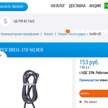
КАТАЛОГ
ДОСТАВКА
АКЦИИ
Р
КАЗАТЬ ЗВОНОК
ЦБ РФ
82.1665
/
Компьютерная периферия
/
Harper
/
Harper Аксессуары
/ HARPER
PER BRCH-310 SILVER
Previous
153
руб.
1.86 у.е.
с НДС 22%. Работае
Преимущества
члена
КУПИТЬ
На заказ