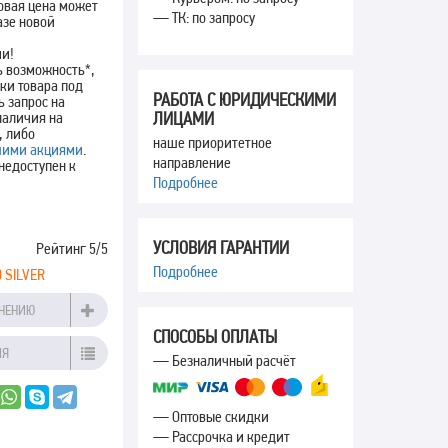
новая цена может
— ТК: по запросу
азе новой
ии!
ь возможность*,
вки товара под
РАБОТА С ЮРИДИЧЕСКИМИ
ь запрос на
наличия на
ЛИЦАМИ
, либо
наше приоритетное
ими акциями
.
направление
недоступен к
Подробнее
УСЛОВИЯ ГАРАНТИИ
Рейтинг
5
/5
Подробнее
 SILVER
ВНЕНИЮ
СПОСОБЫ ОПЛАТЫ
ИЯ
— Безналичный расчёт
— Оптовые скидки
— Рассрочка и кредит