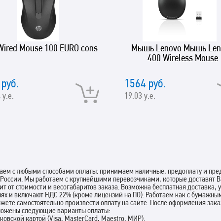
Wired Mouse 100 EURO cons
Мышь Lenovo Мышь Len
400 Wireless Mouse
 руб.
1564 руб.
 у.е.
19.03 у.е.
аем с любыми способами оплаты: принимаем наличные, предоплату и пред
 России. Мы работаем с крупнейшими перевозчиками, которые доставят В
ит от стоимости и весогабаритов заказа. Возможна бесплатная доставка,
лях и включают НДС 22% (кроме лицензий на ПО). Работаем как с бумажны
жете самостоятельно произвести оплату на сайте. После оформления зак
ложены следующие варианты оплаты:
нковской картой (Visa, MasterCard, Maestro, МИР).