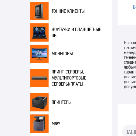
В
ТОНКИЕ КЛИЕНТЫ
НОУТБУКИ И ПЛАНШЕТНЫЕ
ПК
На наш
техни
менедж
МОНИТОРЫ
течени
специа
любым
гарант
ПРИНТ-СЕРВЕРЫ,
достав
МУЛЬТИПОРТОВЫЕ
доста
СЕРВЕРЫ/ПЛАТЫ
докуме
ПРИНТЕРЫ
МФУ