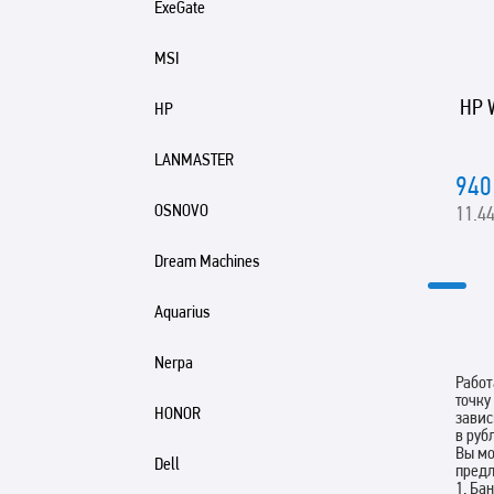
ExeGate
MSI
HP 
HP
LANMASTER
940
OSNOVO
11.44
Dream Machines
Aquarius
Nerpa
Работ
точку
HONOR
завис
в руб
Вы мо
Dell
пред
1. Ба