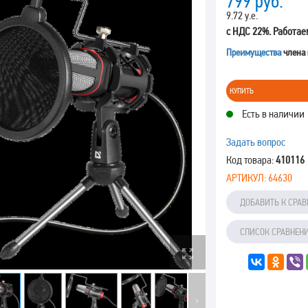
799
руб.
9.72 у.е.
с НДС 22%. Работае
Преимущества
члена
КУПИТЬ
Есть в наличии
Задать вопрос
Код товара:
410116
АРТИКУЛ:
64630
ДОБАВИТЬ К СРА
СПИСОК СРАВНЕН