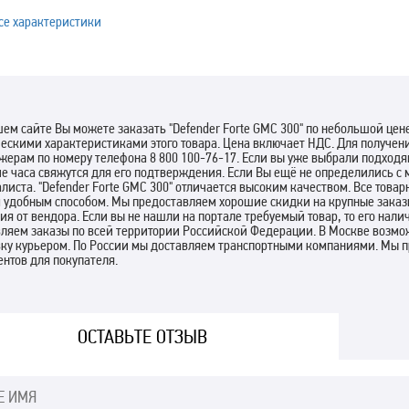
се характеристики
ем сайте Вы можете заказать "Defender Forte GMC 300" по небольшой цен
ческими характеристиками этого товара. Цена включает НДС. Для получе
ерам по номеру телефона 8 800 100-76-17. Если вы уже выбрали подходящ
е часа свяжутся для его подтверждения. Если Вы ещё не определились с 
листа. "Defender Forte GMC 300" отличается высоким качеством. Все тов
 удобным способом. Мы предоставляем хорошие скидки на крупные заказы
ия от вендора. Если вы не нашли на портале требуемый товар, то его нал
ляем заказы по всей территории Российской Федерации. В Москве возмож
вку курьером. По России мы доставляем транспортными компаниями. Мы 
нтов для покупателя.
ОСТАВЬТЕ ОТЗЫВ