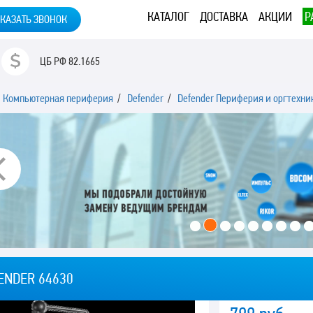
КАТАЛОГ
ДОСТАВКА
АКЦИИ
Р
КАЗАТЬ ЗВОНОК
ЦБ РФ
82.1665
/
Компьютерная периферия
/
Defender
/
Defender Периферия и оргтехни
Previous
ENDER 64630