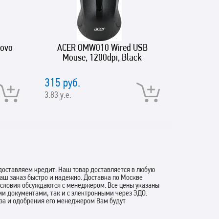
ovo
ACER OMW010 Wired USB
D-Link 
Mouse, 1200dpi, Black
USB 3.0
and mic
downstre
315 руб.
2248 ру
ports, 1
3.83 у.е.
27.36 у.е.
(female
ty
оставляем кредит. Наш товар доставляется в любую
аш заказ быстро и надежно. Доставка по Москве
 условия обсуждаются с менеджером. Все цены указаны
ми документами, так и с электронными через ЭДО.
аза и одобрения его менеджером Вам будут