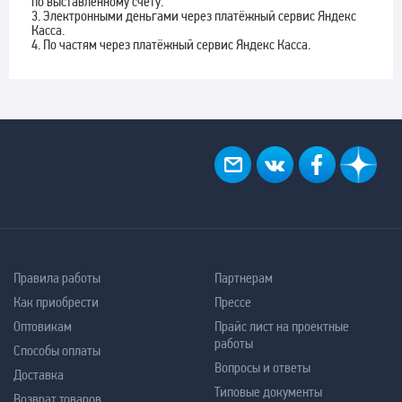
по выставленному счету.
3. Электронными деньгами через платёжный сервис Яндекс
Касса.
4. По частям через платёжный сервис Яндекс Касса.
Правила работы
Партнерам
Как приобрести
Прессе
Оптовикам
Прайс лист на проектные
работы
Способы оплаты
Вопросы и ответы
Доставка
Типовые документы
Возврат товаров