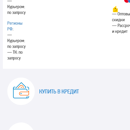
—
Курьером:
по запросу
— Оптовы
скидки
Регионы
— Рассро
РФ
:
и кредит
—
Курьером:
по запросу
— ТК: по
запросу
КУПИТЬ В КРЕДИТ