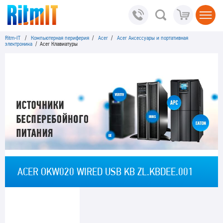
Ritm-IT
/
Компьютерная периферия
/
Acer
/
Acer Аксессуары и портативная
электроника
/ Acer Клавиатуры
ACER OKW020 WIRED USB KB ZL.KBDEE.001