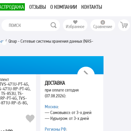
АСПРОДАЖА
ОТЗЫВЫ
О КОМПАНИИ
КОНТАКТЫ
Избранное
Сравнение
ых
/ Qnap - Сетевые системы хранения данных (NAS-
Next
плект
ДОСТАВКА
TVS-471U-PT-4G,
S-471U-RP-PT-4G,
при оплате сегодня
 TS-853U, TS-
(07.08.2026):
RP-PT-4G, TVS-
-871U-RP-i5-8G,
Москва
:
— Самовывоз: от 3-х дней
— Курьером: от 3-х дней
Регионы РФ
: