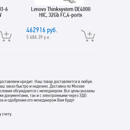
TO-6
Lenovo Thinksystem DE4000
ASUS
W
HIC, 32Gb FC,4-ports
462916 руб.
137309 
5 686.39 у.е.
1 686.68 у
оставляем кредит. Наш товар доставляется в любую
аш заказ быстро и надежно. Доставка по Москве
 условия обсуждаются с менеджером. Все цены указаны
ми документами, так и с электронными через ЭДО.
аза и одобрения его менеджером Вам будут
 счету.