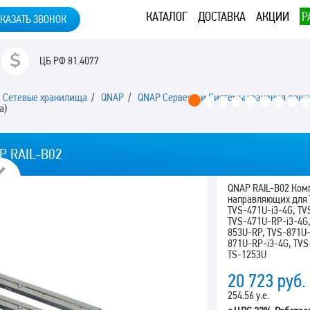
КАТАЛОГ
ДОСТАВКА
АКЦИИ
Р
КАЗАТЬ ЗВОНОК
ЦБ РФ
81.4077
/
Сетевые хранилища
/
QNAP
/
QNAP Серверы и Системы хранения данн
а)
P RAIL-B02
Previous
QNAP RAIL-B02 Ком
направляющих для 
TVS-471U-i3-4G, TV
TVS-471U-RP-i3-4G,
853U-RP, TVS-871U-
871U-RP-i3-4G, TVS
TS-1253U
20 723
руб.
254.56 у.е.