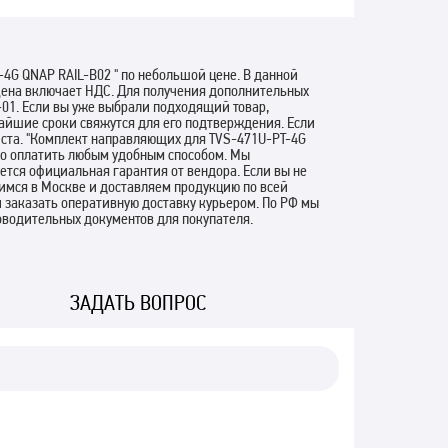
4G QNAP RAIL-B02 " по небольшой цене. В данной
Цена включает НДС. Для получения дополнительных
01. Если вы уже выбрали подходящий товар,
тчайшие сроки свяжутся для его подтверждения. Если
иста. "Комплект направляющих для TVS-471U-PT-4G
но оплатить любым удобным способом. Мы
ется официальная гарантия от вендора. Если вы не
димся в Москве и доставляем продукцию по всей
и заказать оперативную доставку курьером. По РФ мы
водительных документов для покупателя.
ЗАДАТЬ ВОПРОС