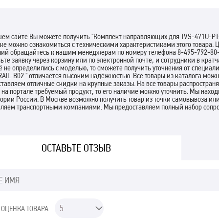
ем сайте Вы можете получить "Комплект направляющих для TVS-471U-PT-
ке можно ознакомиться с техническими характеристиками этого товара. 
ний обращайтесь к нашим менеджерам по номеру телефона 8-495-792-80-
ьте заявку через корзину или по электронной почте, и сотрудники в кра
 не определились с моделью, то сможете получить уточнения от специал
AIL-B02 " отличается высоким надёжностью. Все товары из каталога мож
тавляем отличные скидки на крупные заказы. На все товары распространя
на портале требуемый продукт, то его наличие можно уточнить. Мы нахо
ории России. В Москве возможно получить товар из точки самовывоза ил
вляем транспортными компаниями. Мы предоставляем полный набор сопро
ОСТАВЬТЕ ОТЗЫВ
 ОЦЕНКА ТОВАРА