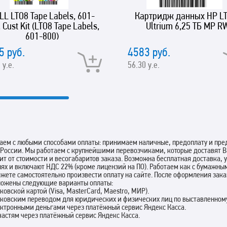
LL LTO8 Tape Labels, 601-
Картридж данных HP L
 Cust Kit (LTO8 Tape Labels,
Ultrium 6,25 ТБ MP R
601-800)
5 руб.
4583 руб.
 у.е.
56.30 у.е.
аем с любыми способами оплаты: принимаем наличные, предоплату и пред
 России. Мы работаем с крупнейшими перевозчиками, которые доставят В
ит от стоимости и весогабаритов заказа. Возможна бесплатная доставка,
лях и включают НДС 22% (кроме лицензий на ПО). Работаем как с бумажны
жете самостоятельно произвести оплату на сайте. После оформления зак
ложены следующие варианты оплаты:
нковской картой (Visa, MasterCard, Maestro, МИР).
нковским переводом для юридических и физических лиц по выставленному
ектронными деньгами через платёжный сервис Яндекс Касса.
 частям через платёжный сервис Яндекс Касса.