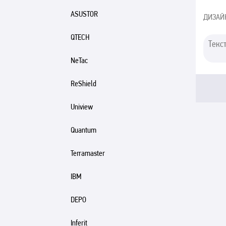
ASUSTOR
ДИЗАЙ
QTECH
NeTac
ReShield
Uniview
Quantum
Terramaster
IBM
DEPO
Inferit