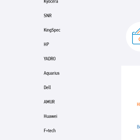
Kyocera
SNR
KingSpec
HP
YADRO
Aquarius
Dell
AMUR
К
Huawei
В
F+tech