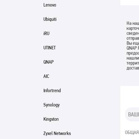
Lenovo
Ubiquiti
На наш
карточ
сведе
iRU
отправ
Вы ещё
UTINET
QNAP R
предос
нашли 
QNAP
террит
доста
AIC
Infortrend
Synology
Kingston
ОБЩАЯ
Zyxel Networks