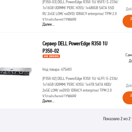
[P350-03]
DELL PowerEdge R350 1U/ 8SFF/ E-2336/
1x16GB UDIMM/ PERC H355/ 1x480GB SATA SSD
Доб
RI/ 2xGE LOM/ noDVD/ IDRAC9 enterprise/ TPM 2.0
Д
V3/rails/bezel/1YWARR
Далее...
Сервер DELL PowerEdge R350 1U
P350-02
Сам
Д
Код товара: 475683
[P350-02]
DELL PowerEdge R350 1U/ 4LFF/ E-2336/
1x16GB UDIMM/ PERC H355/ 1x4TB SATA HDD/
Доб
2xGE LOM/ noDVD/ IDRAC9 enterprise/ TPM 2.0
Д
V3/rails/bezel/1YWARR
Далее...
Показано 2 из 2 