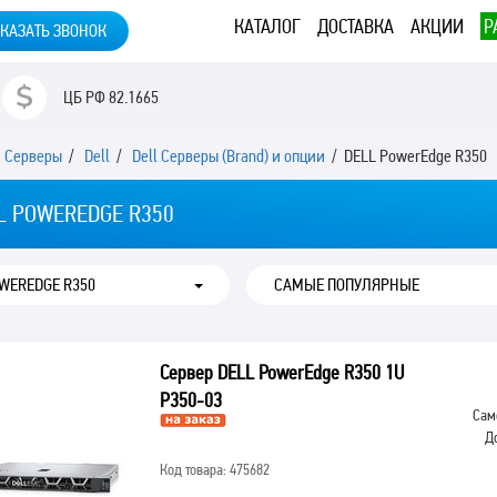
КАТАЛОГ
ДОСТАВКА
АКЦИИ
Р
КАЗАТЬ ЗВОНОК
ЦБ РФ
82.1665
/
Серверы
/
Dell
/
Dell Серверы (Brand) и опции
/ DELL PowerEdge R350
L POWEREDGE R350
OWEREDGE R350
Сервер DELL PowerEdge R350 1U
P350-03
Сам
Д
Код товара: 475682