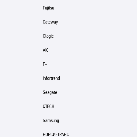
Fujitsu
Gateway
Qlogic
AIC
F+
Infortrend
Seagate
QTECH
Samsung
НОРСИ-ТРАНС